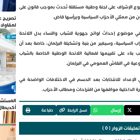
ضوع الإشراف على لجنة وطنية مستقلة تُحدث بموجب قانون على
ن من ممثلي الأحزاب السياسية ويرأسها قاض.
تصريح عم
لمقاولا
ي موضوع إحداث لوائح جهوية للشباب والنساء بدل اللائحة
 السياسية، وسيغير من بنية وتشكيلة البرلمان، خاصة بعد أن
ناء على تقييمها لفعالية اللائحة الوطنية الخاصة بالشباب
وعية في النقاش العمومي في البرلمان.
لإعداد للانتخابات بعد الحسم في الاختلافات الواضحة في
رة الداخلية مواقفها من اقتراحات ومطالب الأحزاب.
المستشف
أكديطال
إرسال
نسخ الرابط
طباعة
تلتزم بأ
تعليقات الزوار ( 0 )