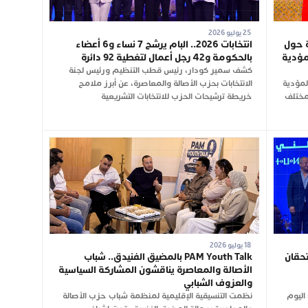
25 يوليو 2026
ة حول
انتخابات 2026.. البام يرشح 7 نساء و6 أعضاء
لمؤدية
بالحكومة و42 رجل أعمال لتغطية 92 دائرة
كشف سمير كودار، رئيس قطب التنظيم ورئيس لجنة
لمؤدية
الانتخابات بحزب الأصالة والمعاصرة، عن أبرز ملامح
 مختلف
خريطة ترشيحات الحزب للانتخابات التشريعية
18 يوليو 2026
تحقان
PAM Youth Talk بالمضيق الفنيدق.. شباب
الأصالة والمعاصرة يناقشون المشاركة السياسية
والعزوف الشبابي
اليوم
نظمت التنسيقية الإقليمية لمنظمة شباب حزب الأصالة