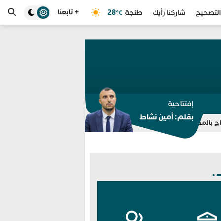
+ تابعنا
طنجة
28
التصحيح
شاركنا رأيك
°C
إفتتاحية
بقلم: أمين نشاط
ابتدائية في طنجة
تسريبات “الدفع مقابل الحذف” تلاحق هشام جيران