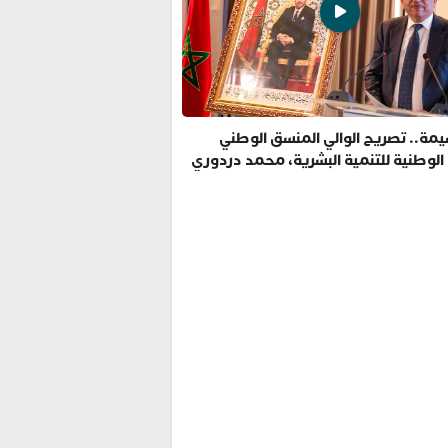
مة.. تصريح الوالي المنسق الوطني
 الوطنية للتنمية البشرية، محمد دردوري