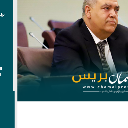
برل
ا
ا