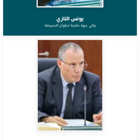
يونس التازي
والي جهة طنجة تطوان الحسيمة