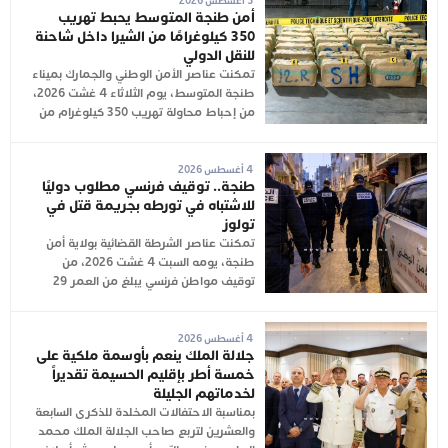
5 أغسطس 2026
أمن طنجة المتوسط يحبط تهريب
350 كيلوغرامًا من الشيرا داخل شاحنة
للنقل الدولي
تمكنت عناصر الأمن الوطني والجمارك بميناء
طنجة المتوسط، يوم الثلاثاء 4 غشت 2026،
من إحباط محاولة تهريب 350 كيلوغرام من
4 أغسطس 2026
طنجة.. توقيف فرنسي مطلوب دوليًا
للاشتباه في تورطه بجريمة قتل في
تولوز
تمكنت عناصر الشرطة القضائية بولاية أمن
طنجة، يومه السبت 4 غشت 2026، من
توقيف مواطن فرنسي يبلغ من العمر 29
4 أغسطس 2026
جلالة الملك ينعم بأوسمة ملكية على
خمسة أطر بإقليم الحسيمة تقديراً
لخدماتهم الجليلة
بمناسبة الاحتفالات المخلدة للذكرى السابعة
والعشرين لتربع صاحب الجلالة الملك محمد