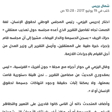
شمال بريس
كتب في 19 يوليو 2017 - 10:28 ص
اختار إدريس اليزمي، رئيس المجلس الوطني لحقوق الإنسان، لغة
الصمت تجاه تفاصيل التقرير الذي أعده مجلسه حول تعذيب معتقلي «
حراك الريف » بسجن الحسيمة والدار البيضاء، مشيرا إلى أن مجلسه قام
بإجراء خبرة طبية على المعتقلين، وأرسل التقرير إلى وزير العدل من
أجل القيام بالإجراءات اللازمة.
وقال اليزمي في حوار أجراه مع مجلة « جون أفريك » الفرنسية، « ليس
بمقدوري الحديث عن مضامين التقرير .. نحن هيئة دستورية قامت
بعملها، ولا يمكننا إثبات حقيقة وجود انتهاكات جسيمة لحقوق
الإنسان أو لا ».
وأضاف المتحدث ذاته أن الناس كانوا قادرين على التعبير والتظاهر
السلمي في الحسيمة أو أي مكان آخر، باستثناء الأحداث التي شهدتها