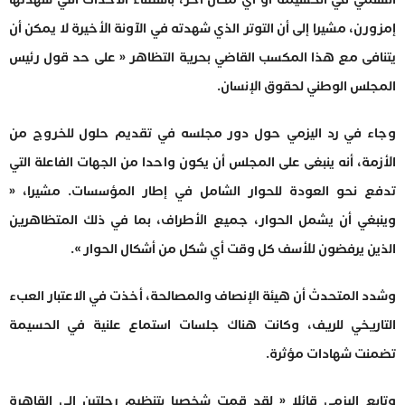
إمزورن، مشيرا إلى أن التوتر الذي شهدته في الآونة الأخيرة لا يمكن أن
يتنافى مع هذا المكسب القاضي بحرية التظاهر « على حد قول رئيس
المجلس الوطني لحقوق الإنسان.
وجاء في رد اليزمي حول دور مجلسه في تقديم حلول للخروج من
الأزمة، أنه ينبغى على المجلس أن يكون واحدا من الجهات الفاعلة التي
تدفع نحو العودة للحوار الشامل في إطار المؤسسات. مشيرا، «
وينبغي أن يشمل الحوار، جميع الأطراف، بما في ذلك المتظاهرين
الذين يرفضون للأسف كل وقت أي شكل من أشكال الحوار ».
وشدد المتحدث أن هيئة الإنصاف والمصالحة، أخذت في الاعتبار العبء
التاريخي للريف، وكانت هناك جلسات استماع علنية في الحسيمة
تضمنت شهادات مؤثرة.
وتابع اليزمي قائلا « لقد قمت شخصيا بتنظيم رحلتين إلى القاهرة