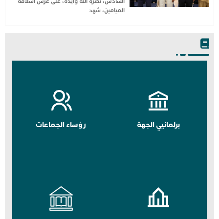
السادس، نصره الله وأيده، على عرش أسلافه
الميامين، شهد
برلمانيي الجهة
رؤساء الجماعات