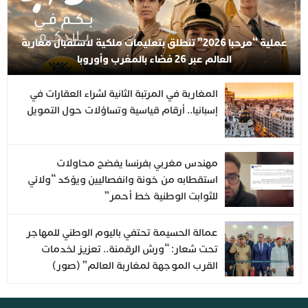
عملية “مرحبا 2026” تنطلق بتعليمات ملكية لاستقبال مغاربة
العالم عبر 26 فضاء بالمغرب وأوروبا
المغاربة في المرتبة الثانية لشراء العقارات في
إسبانيا.. أرقام قياسية وتساؤلات حول التمويل
مهندس مغربي بفرنسا يفضح محاولات
استقطابه من خونة وانفصاليين ويؤكد “ولائي
للثوابت الوطنية خط أحمر”
عمالة الحسيمة تحتفي باليوم الوطني للمهاجر
تحت شعار: “ورش الرقمنة.. تعزيز لخدمات
القرب الموجهة لمغاربة العالم” (صور)