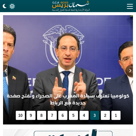
مجموعة “جيل زد 212” تنفي الدعوة إلى مظاهرات وتحذر
من منشورات منسوبة إليها
10
9
8
7
6
5
4
3
2
1