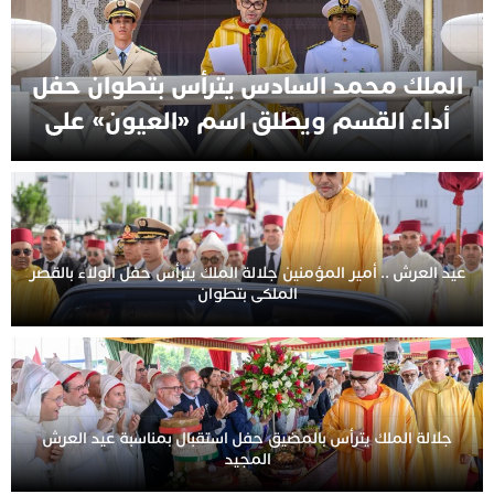
الملك محمد السادس يترأس بتطوان حفل
أداء القسم ويطلق اسم «العيون» على
فوج 2026
عيد العرش .. أمير المؤمنين جلالة الملك يترأس حفل الولاء بالقصر
الملكي بتطوان
جلالة الملك يترأس بالمضيق حفل استقبال بمناسبة عيد العرش
المجيد