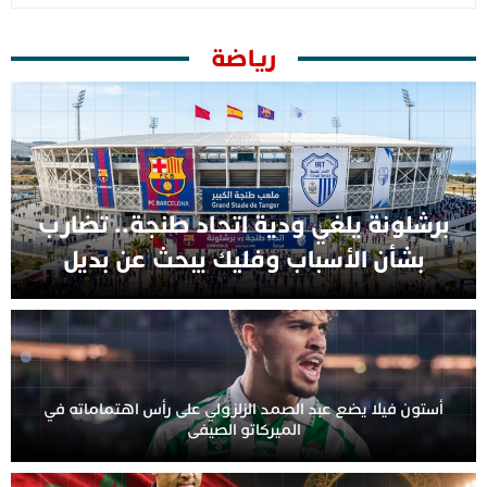
رياضة
برشلونة يلغي ودية اتحاد طنجة.. تضارب
بشأن الأسباب وفليك يبحث عن بديل
أستون فيلا يضع عبد الصمد الزلزولي على رأس اهتماماته في
الميركاتو الصيفي