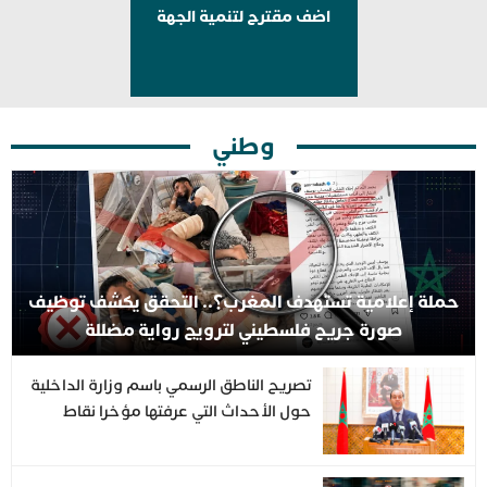
اضف مقترح لتنمية الجهة
وطني
حملة إعلامية تستهدف المغرب؟.. التحقق يكشف توظيف
صورة جريح فلسطيني لترويج رواية مضللة
تصريح الناطق الرسمي باسم وزارة الداخلية
حول الأحداث التي عرفتها مؤخرا نقاط
العبور المؤدية إلى مدينتي سبتة ومليلية