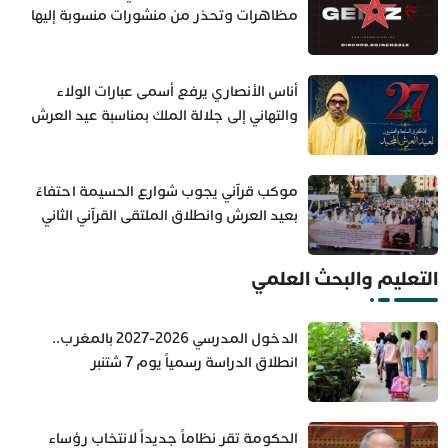
مظاهرات وتحذر من منشورات منسوبة إليها
أناس الأنصاري يرفع أسمى عبارات الولاء
والتهاني إلى جلالة الملك بمناسبة عيد العرش
المجيد
موكب قرآني يجوب شوارع الحسيمة احتفاءً
بعيد العرش وانطلاق الملتقى القرآني الثاني
(صور)
التعليم والبحث العلمي
الدخول المدرسي 2026-2027 بالمغرب..
انطلاق الدراسة رسمياً يوم 7 شتنبر
الحكومة تقر نظاماً جديداً لانتخاب رؤساء