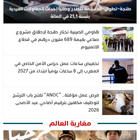
طنجة–تطوان–الحسيمة تتصدر وطنياً إحداث المقاولات الفردية
بنسبة 21,1 في المائة
هاومي الصينية تختار طنجة لإطلاق مشروع
صناعي بقيمة 689 مليون درهم في قطاع
الألمنيوم
تخفيض ساعات عمل حراس الأمن الخاص في
المغرب إلى 8 ساعات يومياً ابتداءً من 2027
فرص عمل مؤقتة.. “ANOC” تفتح باب الترشح
لتوظيف مكلفين بترقيم أضاحي عيد الأضحى
2026
مغاربة العالم