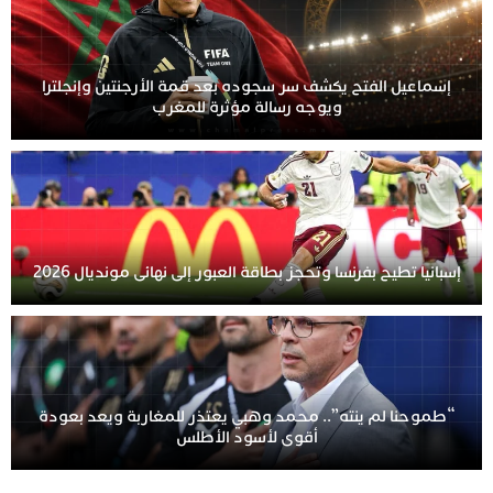
إسماعيل الفتح يكشف سر سجوده بعد قمة الأرجنتين وإنجلترا
ويوجه رسالة مؤثرة للمغرب
إسبانيا تطيح بفرنسا وتحجز بطاقة العبور إلى نهائي مونديال 2026
“طموحنا لم ينته”.. محمد وهبي يعتذر للمغاربة ويعد بعودة
أقوى لأسود الأطلس