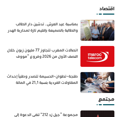
اقتصاد
بمناسبة عيد العرش.. تدشين دار الطالب
والطالبة بالصميعة بإقليم تازة لمحاربة الهدر
المدرسي
اتصالات المغرب تتجاوز 77 مليون زبون خلال
النصف الأول من 2026 وفروع “مووف
إفريقيا” تقود النمو
طنجة–تطوان–الحسيمة تتصدر وطنياً إحداث
المقاولات الفردية بنسبة 21,1 في المائة
مجتمع
مجموعة “جيل زد 212” تنفي الدعوة إلى