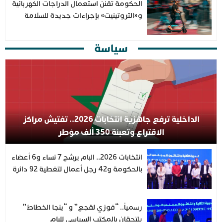
الحكومة تقنن استعمال الدراجات الكهربائية
و«التروتينيت» بإجراءات جديدة للسلامة
الطرقية
سياسة
الداخلية ترفع جاهزية انتخابات 2026.. تفتيش مراكز
الاقتراع وتعبئة 350 ألف مؤطر
انتخابات 2026.. البام يرشح 7 نساء و6 أعضاء
بالحكومة و42 رجل أعمال لتغطية 92 دائرة
رسمياً.. “فوزي لقجع” و “ينجا الخطاط”
يلتحقان بالمكتب السياسي للبام