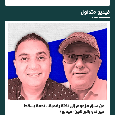
فيديو متداول
من سبق مزعوم إلى نكتة رقمية.. تحفة يسقط
جيراندو بالبراهين (فيديو)