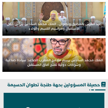
عيد العرش بالمضيق وتطوان.. الملك محمد السادس يترأس حفل
الاستقبال ومراسيم القسم والولاء
الملك محمد السادس يرسم ملامح المغرب الصاعد: سيادة صناعية
وشراكات دولية تفتح آفاق المستقبل
حصيلة المسؤولين بحهة طنجة تطوان الحسيمة