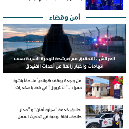
أمن وقضاء
العرائش.. التحقيق مع مرشحة للهجرة السرية بسبب
اتهامات وأخبار زائفة عن أحداث الفنيدق
أمن وجدة يوقف هولندياً ملاحقاً بنشرة
حمراء لـ “الأنتربول” في قضايا مخدرات
واحتجاز
انطلاق خدمة “سيارة أمان” و “مدار ”
بطنجة.. نقلة نوعية في تحديث العمل
الأمني وتعزيز أمن المواطنين