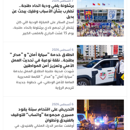
7 أغسطس 2026
برشلونة يلغي ودية اتحاد طنجة..
تضارب بشأن الأسباب وفليك يبحث عن
بديل
أُسدل الستار على المباراة الودية التي كان
يُنتظر أن تجمع نادي برشلونة باتحاد طنجة،
يوم 15 غشت الجاري بالملعب الكبير
6 أغسطس 2026
انطلاق خدمة “سيارة أمان” و “مدار ”
بطنجة.. نقلة نوعية في تحديث العمل
الأمني وتعزيز أمن المواطنين
شهدت مدينة طنجة انطلاق العمل بخدمة
“سيارة أمان” و”مدار ” التابعة للمديرية
العامة للأمن الوطني، في خطوة جديدة
تترجم الرؤية
6 أغسطس 2026
التحريض على اقتحام سبتة يقود
مسيري مجموعة “واتساب” للتوقيف
بالفنيدق وتطوان
أوقفت عناصر الدرك الملكي بالفنيدق، في