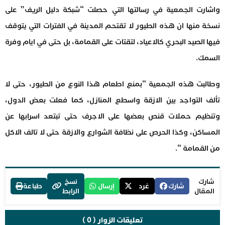
واشارت الجمعية في رسالتها التي حصلت “شبكة دليل الريف” على
نسخة منها ان هذه الطيور لا تقتحم المدينة في الفترات التي يتوقف
فيها الصيد البحري كالاعياد، لتقتات على القمامة، بل حتى في ايام وفرة
السمك.
وطالبت هذه الجمعية “بمنع اطعام هذا النوع من الطيور، حتى لا
تألف التواجد بين الازقة واسطع المنازل، كما فعلت بعض الدول،
وتنظيم حملات قنص بعضها على الاجرف حتى تبتعد اسرابها عن
المساكن، وكذا الحرص على نظافة الشوارع والازقة حتى لا تالف الاكل
من القمامة “.
شارك
نسخ
شارك
غرد
إرسال
طباعة
المقال
الرابط
تعليقات الزوار ( 0 )