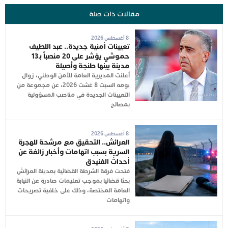
مقالات ذات صلة
8 أغسطس 2026
تعيينات أمنية جديدة.. عبد اللطيف
حموشي يؤشر على 20 منصباً بـ13
مدينة بينها طنجة وأصيلة
أعلنت المديرية العامة للأمن الوطني، زوال
يومه السبت 8 غشت 2026، عن مجموعة من
التعيينات الجديدة في مناصب المسؤولية
بمصالح
8 أغسطس 2026
العرائش.. التحقيق مع مرشحة للهجرة
السرية بسبب اتهامات وأخبار زائفة عن
أحداث الفنيدق
فتحت فرقة الشرطة القضائية بمدينة العرائش
بحثا قضائيا بموجب تعليمات صادرة عن النيابة
العامة المختصة، وذلك على خلفية تصريحات
واتهامات