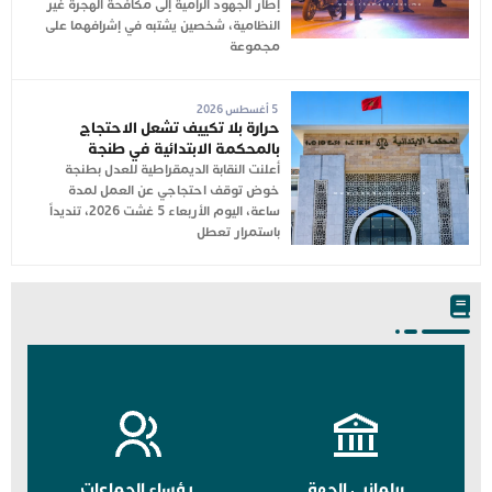
إطار الجهود الرامية إلى مكافحة الهجرة غير
النظامية، شخصين يشتبه في إشرافهما على
مجموعة
5 أغسطس 2026
حرارة بلا تكييف تشعل الاحتجاج
بالمحكمة الابتدائية في طنجة
أعلنت النقابة الديمقراطية للعدل بطنجة
خوض توقف احتجاجي عن العمل لمدة
ساعة، اليوم الأربعاء 5 غشت 2026، تنديداً
باستمرار تعطل
برلمانيي الجهة
رؤساء الجماعات