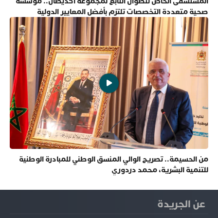
المستشفى الخاص لتطوان التابع لمجموعة أكديطال.. مؤسسة
صحية متعددة التخصصات تلتزم بأفضل المعايير الدولية
من الحسيمة.. تصريح الوالي المنسق الوطني للمبادرة الوطنية
للتنمية البشرية، محمد دردوري
عن الجريدة