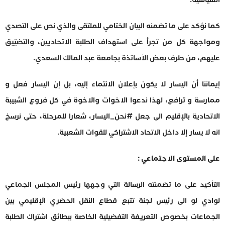
كما نؤكد على ما تضمنه البيان الختامي للملتقى والذي نص على التصدي
ومواجهة كل من تجرأ على استهداف الطلبة الاتحاديين، والتضيّيق
عليهم، من طرف بعض الأساتذة بجامعة عبد المالك السعدي.
إيماننا أن اليسار لا يكون بإعلان الانتماء إليه، بل إن اليسار فعل و
ممارسة و ترافع، لهذا ندعوا الاخوات والاخوة في كل فروع الشبيبة
الاتحادية بالإقليم الى جعل #نحن_اليسار، شعارا للمرحلة، حتى نرسخ
انه لا يسار إلا داخل الاتحاد الاشتراكي للقوات الشعبية.
على المستوى الاجتماعي :
التأكيد على ما تضمنته الرسالة التي وجهها رئيس المجلس الجماعي
لوادي لو الى رئيس لجنة تتبع قطاع النقل الحضري الإقليمي بين
الجماعات بخصوص التعريفة التفضيلية الخاصة ببطائق اشتراك الطلبة