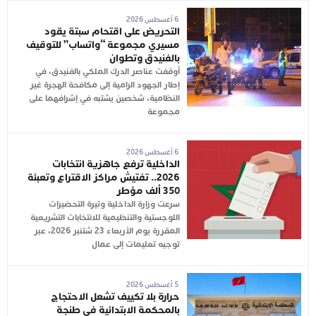
6 أغسطس 2026
التحريض على اقتحام سبتة يقود
مسيري مجموعة “واتساب” للتوقيف
بالفنيدق وتطوان
أوقفت عناصر الدرك الملكي بالفنيدق، في
إطار الجهود الرامية إلى مكافحة الهجرة غير
النظامية، شخصين يشتبه في إشرافهما على
مجموعة
6 أغسطس 2026
الداخلية ترفع جاهزية انتخابات
2026.. تفتيش مراكز الاقتراع وتعبئة
350 ألف مؤطر
سرعت وزارة الداخلية وتيرة التحضيرات
اللوجستية والتنظيمية للانتخابات التشريعية
المقررة يوم الأربعاء 23 شتنبر 2026، عبر
توجيه تعليمات إلى عمال
5 أغسطس 2026
حرارة بلا تكييف تشعل الاحتجاج
بالمحكمة الابتدائية في طنجة