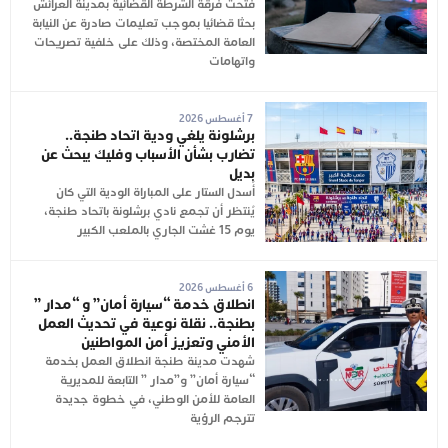
فتحت فرقة الشرطة القضائية بمدينة العرائش
بحثا قضائيا بموجب تعليمات صادرة عن النيابة
العامة المختصة، وذلك على خلفية تصريحات
واتهامات
7 أغسطس 2026
برشلونة يلغي ودية اتحاد طنجة..
تضارب بشأن الأسباب وفليك يبحث عن
بديل
أُسدل الستار على المباراة الودية التي كان
يُنتظر أن تجمع نادي برشلونة باتحاد طنجة،
يوم 15 غشت الجاري بالملعب الكبير
6 أغسطس 2026
انطلاق خدمة “سيارة أمان” و “مدار ”
بطنجة.. نقلة نوعية في تحديث العمل
الأمني وتعزيز أمن المواطنين
شهدت مدينة طنجة انطلاق العمل بخدمة
“سيارة أمان” و”مدار ” التابعة للمديرية
العامة للأمن الوطني، في خطوة جديدة
تترجم الرؤية