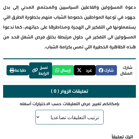
دعوة المسؤولين والفاعلين السياسيين والمجتمع المدني إلى بدل
جهود في توعية المواطنين خصوصا الشباب منهم بخطورة الطرق التي
يستعملونها في التفكير الى الهجرة ومخاطرها على حياتهم، كما ندعوا
المسؤولين الى التفكير في حلول مرتبطة بخلق فرص الشغل للحد من
هذه الظاهرة الخطيرة التي تمس بكرامة الشباب.
شارك
نسخ
شارك
غرد
إرسال
طباعة
المقال
الرابط
تعليقات الزوار ( 0 )
بإمكانكم تغيير عرض التعليقات حسب الاختيارات أسفله
اترك تعليقاً