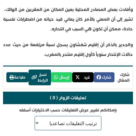
وأفادت بعض المصادر المحلية بعين المكان من المقربين من الهالك،
تشير إلى أن المعني بالأمر كان يعاني قيد حياته من اضطرابات نفسية
حادة، ممكن أن تكون هي السبب في انتحاره.
والجدير بالذكر أن إقليم شفشاون يسجل نسبةً مرتفعة من حيث عدد
حالات الإنتحار سنوياً كأول إقليم منتحر بالمغرب.
شارك
نسخ
شارك
غرد
إرسال
طباعة
المقال
الرابط
تعليقات الزوار ( 0 )
بإمكانكم تغيير عرض التعليقات حسب الاختيارات أسفله