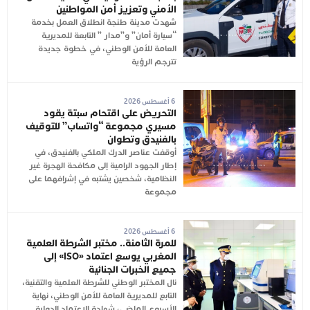
الأمني وتعزيز أمن المواطنين
شهدت مدينة طنجة انطلاق العمل بخدمة
“سيارة أمان” و”مدار ” التابعة للمديرية
العامة للأمن الوطني، في خطوة جديدة
تترجم الرؤية
6 أغسطس 2026
التحريض على اقتحام سبتة يقود
مسيري مجموعة “واتساب” للتوقيف
بالفنيدق وتطوان
أوقفت عناصر الدرك الملكي بالفنيدق، في
إطار الجهود الرامية إلى مكافحة الهجرة غير
النظامية، شخصين يشتبه في إشرافهما على
مجموعة
6 أغسطس 2026
للمرة الثامنة.. مختبر الشرطة العلمية
المغربي يوسع اعتماد «ISO» إلى
جميع الخبرات الجنائية
نال المختبر الوطني للشرطة العلمية والتقنية،
التابع للمديرية العامة للأمن الوطني، نهاية
الأسبوع الماضي، شهادة الاعتماد الدولية