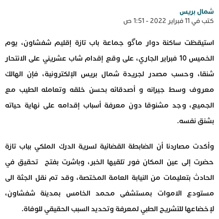
شمال بريس
كتب في 11 فبراير 2022 - 1:51 ص
استيقظت ساكنة دوار ماگو جماعة باب تازة إقليم شفشاون، يوم
الخميس 10 فبراير الجاري، على وقع إقدام شاب عشريني على الانتحار
شنقا، وحسب مصدر لجريدة شمال بريس الإلكترونية، فإن الهالك
معروف وسط جيرانه و أصدقائه بحسن خلقه وتعامله الطيب مع
الجميع، وجد مشنوقا دون معرفة أسباب إقدامه على نهاية حياته
بشنق نفسه.
وأكدت مصاردنا أن الضابطة القضائية لسرية الدرك الملكي بباب تازة
حضرت إلى عين المكان فور تلقيها الخبر، وباشرت بفتح تحقيق في
الحادث بتعليمات من النيابة العامة المختصة، وقد تم نقل الجثة الى
مستودع الاموات بمستشفى محمد الخامس بمدينة شفشاون،
لإخضاعها للتشريح الطبي لمعرفة وتحديد السبب الحقيقي للوفاة.