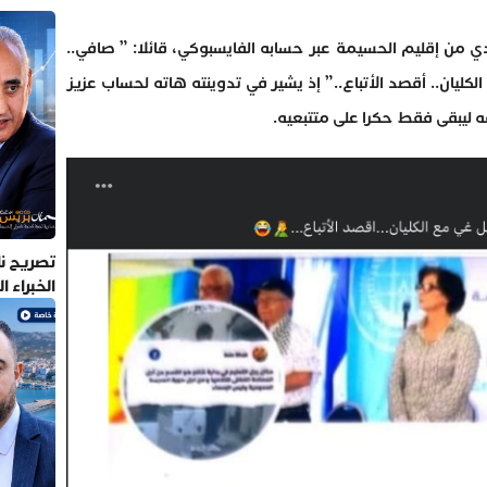
 من إقليم الحسيمة عبر حسابه الفايسبوكي، قائلا: ” صافي..
لكليان.. أقصد الأتباع..” إذ يشير في تدوينته هاته لحساب عزيز
ه ليبقى فقط حكرا على متتبعيه.
تصريح نا
الخبراء 