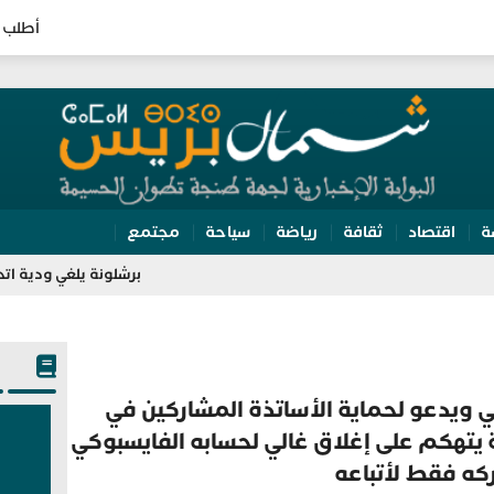
أطلب 
ة
اقتصاد
ثقافة
رياضة
سياحة
مجتمع
برشلونة يلغي ودية اتحاد طنجة.. تضارب
ي ويدعو لحماية الأساتذة المشاركين في
 يتهكم على إغلاق غالي لحسابه الفايسبوكي
كه فقط لأتباعه