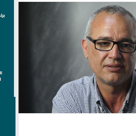
برل
ا
ا