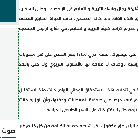
اركة رجال ونساء التربية والتعليم في الإحصاء الوطني للسكان،
ذه الفئة، دعا خالد الصمدي، كاتب الدولة السابق المكلف
واحترام كرامة هيئة التربية والتعليم، في إشارة لرئيس الجمعية
على فيسبوك، لست أدري لماذا يصر البعض على هز معنويات
راسية بأوصاف لا علاقة لها بالأسلوب التربوي ولا حتى بالنقد
 في تنظيم هذا الاستحقاق الوطني الهام كانت منذ الاستقلال
ام فيه، حرصا على صدقية المعطيات ودقتها، وأن الوزارة كانت
زمة حتى لا يؤثر ذلك على السير الطبيعي للدراسة.
اء الرأي حق مكفول، لكن شرطه حماية الكرامة من كل كلام غير
صوت و