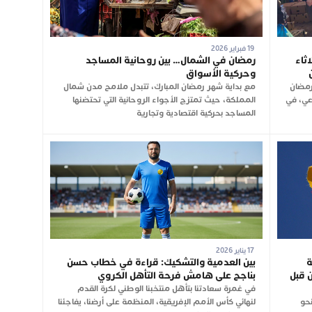
19 فبراير 2026
ثاء
رمضان في الشمال… بين روحانية المساجد
وحركية الأسواق
رمضان
مع بداية شهر رمضان المبارك، تتبدل ملامح مدن شمال
وعي، في
المملكة، حيث تمتزج الأجواء الروحانية التي تحتضنها
المساجد بحركية اقتصادية وتجارية
17 يناير 2026
ة
بين العدمية والتشكيك: قراءة في خطاب حسن
 قبل
بناجح على هامش فرحة التأهل الكروي
في غمرة سعادتنا بتأهل منتخبنا الوطني لكرة القدم
نحو
لنهائي كأس الأمم الإفريقية، المنظمة على أرضنا، يفاجئنا