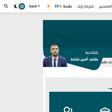
+ تابعنا
طنجة
33
التصحيح
شاركنا رأيك
°C
إفتتاحية
بقلم: أمين نشاط
 بشأن الأسباب وفليك يبحث عن بديل
مجموعة “جيل زد 212” تنفي الدعوة إلى مظاهرات وتحذر من منشورات منسوبة إليها