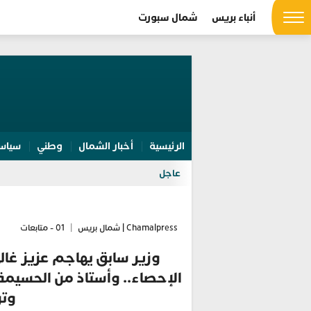
أنباء بريس
شمال سبورت
الرئيسية
أخبار الشمال
وطني
سياس
عاجل
Chamalpress | شمال بريس
|
01 - متابعات
وزير سابق يهاجم عزيز غال
الإحصاء.. وأستاذ من الحسيمة
وتر