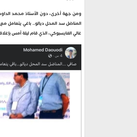
ومن جهة أخرى، دون الأستاذ محمد الداودي
المناضل سد المحل ديالو.. باغي يتعامل مع ا
غالي الفايسبوكي، الذي قام ليلة أمس بإغلاق