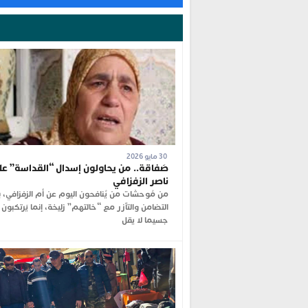
30 مايو 2026
صَفاقة.. من يحاولون إسدال “القداسة” عل
ناصر الزفزافي
من مُوحشات من يُنافحون اليوم عن أم الزفزافي، 
التضامن والتآزر مع “خالتهم” زليخة، إنما يَرتكبون
جسيما لا يقل