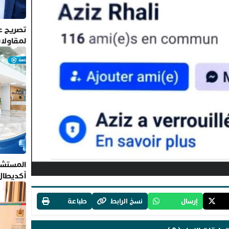
تصريح عم
لمقاولا
المستشف
أكديطال
تلتزم بأ
إرسال
نسخ الرابط
طباعة