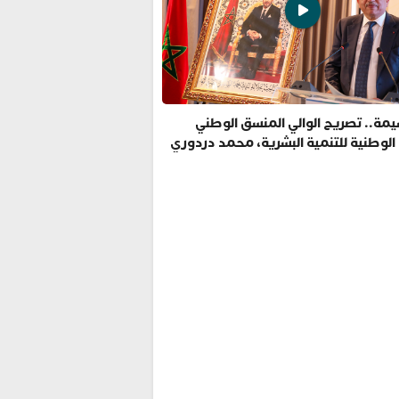
مة.. تصريح الوالي المنسق الوطني
 الوطنية للتنمية البشرية، محمد دردوري