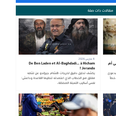
مقالات ذات صلة
4 مارس 2026
ى أم
De Ben Laden et Al-Baghdadi… à Hicham
Jerando !
بدعوى
يكشف تحليل دقيق لخرجات هشام جيراندو عن تشابه
 خطأ
مقلق مع الخطاب الذي اعتمدته تنظيما القاعدة وداعش:
نفس أساليب التعبئة المضللة،