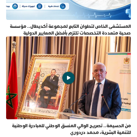
المستشفى الخاص لتطوان التابع لمجموعة أكديطال.. مؤسسة
صحية متعددة التخصصات تلتزم بأفضل المعايير الدولية
من الحسيمة.. تصريح الوالي المنسق الوطني للمبادرة الوطنية
للتنمية البشرية، محمد دردوري