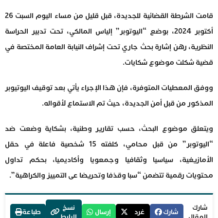
قامت الشرطة القضائية للجديدة، قبل قليل من مساء اليوم السبت 26
أكتوبر 2024، بوضع “اليوتوبر” إلياس المالكي، تحت تدبير الحراسة
النظرية، رهن إشارة بحث جاري تحت إشراف النيابة العامة المختصة في
قضية شكلت موضوع شكايات.
ووفق المعطيات المتوفرة، فإن هذا الإجراء يأتي بعد توقيف اليوتيوبر
المذكور من قبل أمن الجديدة، حيث تم الاستماع لأقواله.
ويتعلق موضوع البحث، حسب تقارير وطنية، بشكاية وضعت ضد
“اليوتوبر” من قبل محامي، كلفته 15 شخصية فاعلة في حقل
الأمازيغية، سياسيا وثقافيا وجمعويا وأكاديميا، بحكم تداول
محتويات رقمية تتضمن “سبا وقذفا وتحريضا عى التمييز والكراهية”.
شارك
نسخ
شارك
غرد
إرسال
طباعة
المقال
الرابط