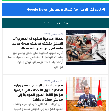
تابع آخر الأخبار من شمال بريس على Google News
مقالات ذات صلة
5 أغسطس 2026
حملة إعلامية تستهدف المغرب؟..
التحقق يكشف توظيف صورة جريح
فلسطيني لترويج رواية مضللة
أثارت صورة متداولة على نطاق واسع عبر
منصات التواصل الاجتماعي جدلاً كبيراً، بعدما
أُرفقت بادعاءات تزعم أنها توثق إصابة
مواطن
3 أغسطس 2026
تصريح الناطق الرسمي باسم وزارة
الداخلية حول الأحداث التي عرفتها
مؤخرا نقاط العبور المؤدية إلى
مدينتي سبتة ومليلية
على إثر الأحداث التي شهدتها مؤخرا نقاط
العبور المؤدية إلى مدينتي سبتة ومليلية،