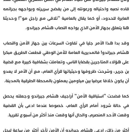
قاده نصبه واحتياله ورعونته إلى من يفضح سريرته ويواجهه بجرائمه
العابرة للحدود، أو كما يقال بالعامية “تلاقى مع راجل مو”! وحديثنا
هنا يتعلق بجهاز الأمن الذي يواجه النصاب هشام جيراندو.
وقد بدا هذا الأمر جليا في تفاوت السرعات بين جهاز الأمن والنصاب
هشام جيراندو! فالمديرية العامة للأمن الوطني قطعت الطريق مبكرا
على هؤلاء المتاجرين بقضايا الناس، وتعاملت بشفافية كبيرة مع قضية
بن جرير، وشرحت ظروفها وحيثياتها للرأي العام، مع أن الأمر لا يعدو
أن يكون خلافا عرضيا بين مياومين يعملون بالمحطة الطرقية بالمدينة.
كما فضحت “استباقية الأمن” أراجيف هشام جيراندو وجعلته يحصل
في حالة شرود أمام الرأي العام، خصوصا عندما ادعى بأن القضية
وقعت الأحد المنصرم، والحال أنها وقعت منذ أكثر من أسبوع تقريبا.
أكثر من ذلك، ادعى هشام جيراندو أن الأمن تأخر أكثر من ساعة ليحل