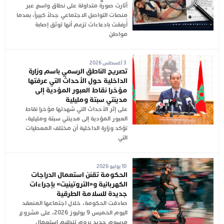
أثارت صورة متداولة على نطاق واسع عبر
منصات التواصل الاجتماعي جدلاً كبيراً، بعدما
أُرفقت بادعاءات تزعم أنها توثق إصابة
مواطن
3 أغسطس 2026
تصريح الناطق الرسمي باسم وزارة
الداخلية حول الأحداث التي عرفتها
مؤخرا نقاط العبور المؤدية إلى
مدينتي سبتة ومليلية
على إثر الأحداث التي شهدتها مؤخرا نقاط
العبور المؤدية إلى مدينتي سبتة ومليلية،
تؤكد وزارة الداخلية أن مختلف المعطيات
التي
10 يوليو 2026
الحكومة تقنن استعمال الدراجات
الكهربائية و«التروتينيت» بإجراءات
جديدة للسلامة الطرقية
صادقت الحكومة، خلال اجتماعها المنعقد
اليوم الخميس 9 يوليوز 2026، على مشروع
مرسوم جديد يروم تنظيم استعمال