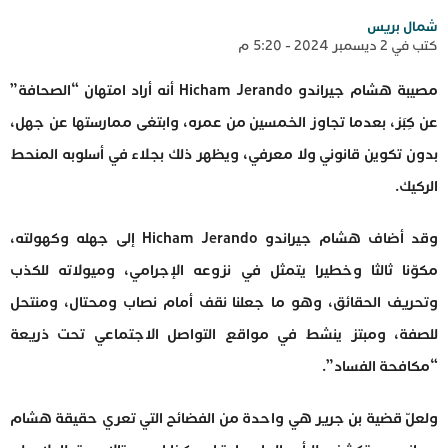
شمال بريس
كتب في 2 ديسمبر 2024 - 5:20 م
مصيبة هشام جيراندو Hicham Jerando أنه أراد امتهان “الصحافة”
عن كِبَرْ، بعدما تجاوز الخمسين من عمره، وابتغى ممارستها عن جهل،
بدون تكوين قانوني ولا معرفي، ويظهر ذلك بجلاء في أسلوبه المنحط
الركيك.
وقد أضاف هشام جيراندو Hicham Jerando إلى جهله وكهولته،
مكوّنا ثالثا وخطيرا يتمثل في نزوعه الإجرامي، وميولاته للكذب
وتحريف الحقائق، وهو ما جعلنا نقف أمام نصاب ومحتال، ومنتحل
للصفة، ومبتز ينشط في مواقع التواصل الاجتماعي تحت ذريعة
“مكافحة الفساد”.
ولعلّ قضية بن جرير هي واحدة من الفضائح التي تعري حقيقة هشام