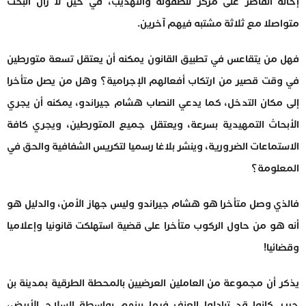
إحالة القاصر على مركز للطفولة والتهذيب، في حين لا زال البحث
متواصلا مع ثلاثة مشتبه فيهم آخرين.
فهل من يتقاعس في تطبيق القانون يمكنه أن يعتقل تسعة متورطين
في وقت قصير من ارتكاب أفعالهم الإجرامية؟ وهل من يصل متأخرا
إلى مكان التدخل، كما يدعي النصاب هشام جيراندو، يمكنه أن يجري
الأبحاث التمهيدية بسرعة، ويعتقل جميع المتورطين، ويجري كافة
الاستماعات الضرورية، وينشر بلاغا رسميا لتكريس الشفافية والحق في
المعلومة؟
فالذي وصل متأخرا هو هشام جيراندو وليس جهاز الأمن، والدليل هو
أنه هو من حاول الركوب متأخرا على قضية استهلكت قانونيا وإعلاميا
وقضائيا!
يذكر أن مجموعة من العاملين العرضيين بالمحطة الطرقية بمدينة بن
جرير كانوا قد تبادلوا العنف فيما بينهم بواسطة السلاح الأبيض،