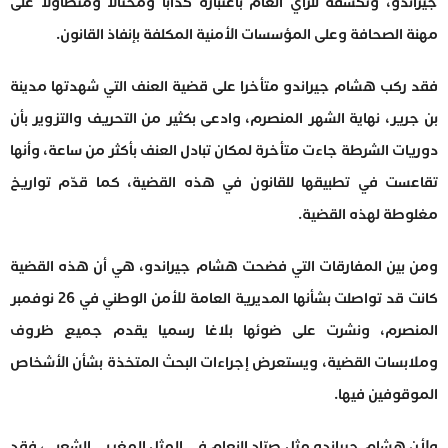
جيراندو، وتكشفه للرأي العام باعتباره كذابا ومحتالا ومتطاولا على
مهنة الصحافة وعلى المؤسسات الأمنية المكلفة بإنفاذ القانون.
فقد ركب هشام جيراندو متأخرا على قضية العنف التي شهدتها مدينة
بن جرير، نهاية الشهر المنصرم، وادعى بكثير من التحريف والتزوير بأن
دوريات الشرطة جاءت متأخرة لمكان تبادل العنف بأكثر من ساعة، وأنها
تقاعست في تطبيقها للقانون في هذه القضية، كما قدّم تواريخ
مغلوطة لهذه القضية.
ومن بين المفارقات التي فضحت هشام جيراندو، هي أن هذه القضية
كانت قد تواصلت بشأنها المديرية العامة للأمن الوطني في 26 نوفمبر
المنصرم، ونشرت على ضوئها بلاغا رسميا يقدم جميع ظروف
وملابسات القضية، ويستعرض إجراءات البحث المتخذة بشأن الأشخاص
الموقوفين فيها.
ولأن هشام جيراندو مثل صيّاد النعام في المثل المغربي الشعبي، فقد