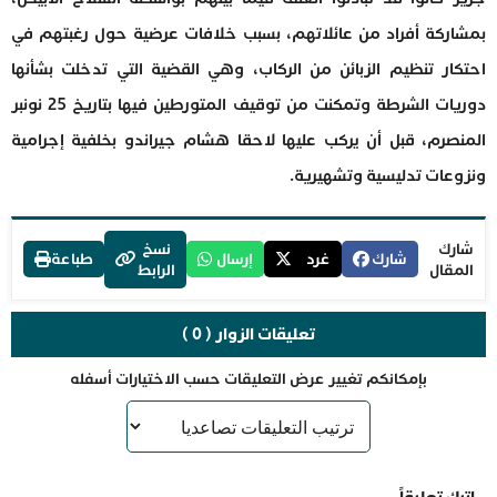
بمشاركة أفراد من عائلاتهم، بسبب خلافات عرضية حول رغبتهم في
احتكار تنظيم الزبائن من الركاب، وهي القضية التي تدخلت بشأنها
دوريات الشرطة وتمكنت من توقيف المتورطين فيها بتاريخ 25 نونبر
المنصرم، قبل أن يركب عليها لاحقا هشام جيراندو بخلفية إجرامية
ونزوعات تدليسية وتشهيرية.
شارك
نسخ
شارك
غرد
إرسال
طباعة
المقال
الرابط
تعليقات الزوار ( 0 )
بإمكانكم تغيير عرض التعليقات حسب الاختيارات أسفله