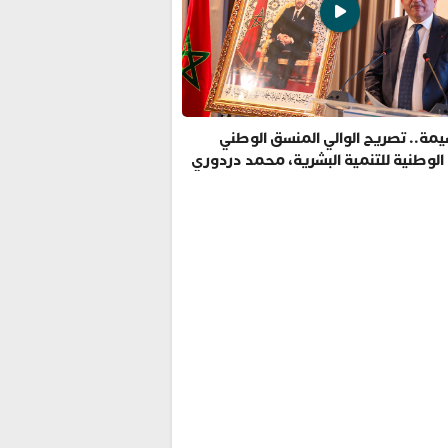
مة.. تصريح الوالي المنسق الوطني
 الوطنية للتنمية البشرية، محمد دردوري