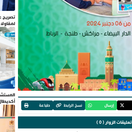
تصريح عم
لمقاولا
المستشف
أكديطال
إرسال
نسخ الرابط
طباعة
تلتزم بأ
تعليقات الزوار ( 0 )