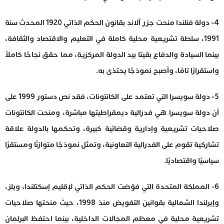
4- دولة فنلندا منحت جزر آلاند بقانون الحكم الذاتي 1920 المحدث سنة
1991، سلطة تشريعية محلية كاملة في التعليم والاقتصاد والثقافة،
بينما السيادة والدفاع بقيتا بيد الدولة المركزية، مما حقق نجاحًا كاملاً
واستقرارًا تامًا، وأصبح نموذجًا يحتذى به.
5- دولة سويسرا التي تعتمد على الكانتونات، فقد نص دستور 1999 على
أن دولة سويسرا هي فدرالية ديمقراطيتها مباشرة، ومنحت الكانتونات
صلاحيات تشريعية وإدارية وقضائية كبيرة، وتحكمها بالدولة علاقة
تشاركية تقوم على الفدرالية التعاونية، وتمثل نموذجًا متوازنًا ومستقرًا
سياسيًا واقتصاديًا.
6- المملكة المتحدة التي فوّضت الحكم الذاتي لإقليم إسكتلندا، ويلز،
وإيرلندا الشمالية بقوانين التفويض منذ 1998، حيث منحتها صلاحيات
تشريعية محلية في معظم المجالات الداخلية، بينما احتفظ البرلمان