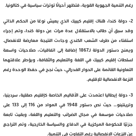
رغم التنمية الجهوية القوية، فتظهر أحيانًا توترات سياسية في كتالونيا.
2- دولة كندا، هناك إقليم كيبيك الذي يعيش نوعًا من الحكم الذاتي
وقد سبق أن طالب بالاستقلال عدة مرات عن دولة كندا، وتم إجراء
استفتاء من طرف الشعب الكندي وجاءت النتيجة معارضة للانفصال.
ويمنح دستور الدولة لـ1867 إضافة إلى اتفاقيات، صلاحيات واسعة
لسلطات إقليم كيبيك في اللغة والتعليم والثقافة، ويؤطر علاقتهما
التعاونية القائمة على الحوار الفدرالي، حيث نجح في حفظ الوحدة رغم
النزعة الانفصالية للإقليم.
3- دولة إيطاليا اعتمدت على الأقاليم الخاصة كإقليم صقلية، سردينيا،
وترينتينو… حيث نص دستور 1948 في المواد من 116 إلى 133 على
صلاحيات موسعة في مجال الضرائب والتعليم واللغة، وبقيت تابعة
جزئيًا للحكومة المركزية في الدفاع والسياسة الخارجية، وتم التراجع
عن النزعات الانفصالية رغم التفاوت في التنمية.