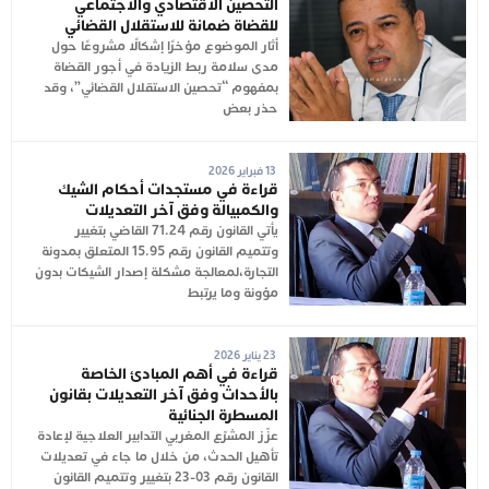
التحصين الاقتصادي والاجتماعي
للقضاة ضمانة للاستقلال القضائي
أثار الموضوع مؤخرًا إشكالًا مشروعًا حول
مدى سلامة ربط الزيادة في أجور القضاة
بمفهوم “تحصين الاستقلال القضائي”، وقد
حذر بعض
13 فبراير 2026
قراءة في مستجدات أحكام الشيك
والكمبيالة وفق آخر التعديلات
يأتي القانون رقم 71.24 القاضي بتغيير
وتتميم القانون رقم 15.95 المتعلق بمدونة
التجارة،لمعالجة مشكلة إصدار الشيكات بدون
مؤونة وما يرتبط
23 يناير 2026
قراءة في أهم المبادئ الخاصة
بالأحداث وفق آخر التعديلات بقانون
المسطرة الجنائية
عزّز المشرّع المغربي التدابير العلاجية لإعادة
تأهيل الحدث، من خلال ما جاء في تعديلات
القانون رقم 03-23 بتغيير وتتميم القانون