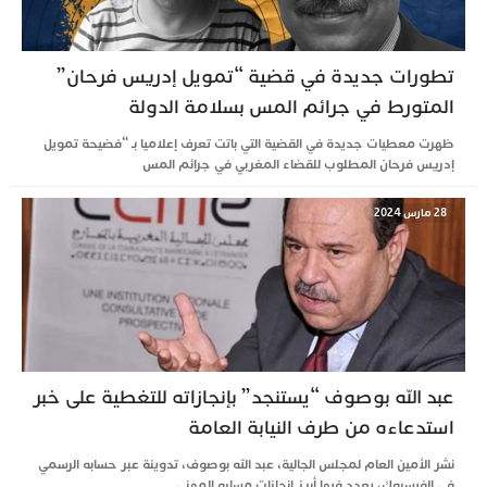
تطورات جديدة في قضية “تمويل إدريس فرحان”
المتورط في جرائم المس بسلامة الدولة
ظهرت معطيات جديدة في القضية التي باتت تعرف إعلاميا بـ “فضيحة تمويل
إدريس فرحان المطلوب للقضاء المغربي في جرائم المس
28 مارس 2024
عبد الله بوصوف “يستنجد” بإنجازاته للتغطية على خبر
استدعاءه من طرف النيابة العامة
نشر الأمين العام لمجلس الجالية، عبد الله بوصوف، تدوينة عبر حسابه الرسمي
في الفيسبوك، يعدد فيها أبرز إنجازات مساره المهني