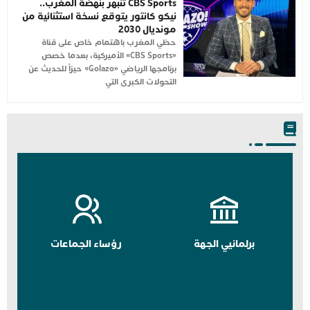
CBS Sports تنبهر بنهضة المغرب..
نيكو كانتور يتوقع نسخة استثنائية من
مونديال 2030
حظي المغرب باهتمام خاص على قناة
«CBS Sports» الأميركية، بعدما خصص
برنامجها الرياضي «Golazo» حيزاً للحديث عن
التحولات الكبرى التي
برلمانيي الجهة
رؤساء الجماعات