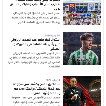
تضارب بشأن الأسباب وفليك يبحث عن
بديل
أُسدل الستار على المباراة الودية التي كان
يُنتظر أن تجمع نادي برشلونة باتحاد طنجة،
يوم 15 غشت الجاري بالملعب الكبير
24 يوليو 2026
أستون فيلا يضع عبد الصمد الزلزولي
على رأس اهتماماته في الميركاتو
الصيفي
دخل الدولي المغربي عبد الصمد الزلزولي
دائرة اهتمامات نادي أستون فيلا الإنجليزي،
الساعي إلى تعزيز جبهته الهجومية خلال فترة
الانتقالات
18 يوليو 2026
إسماعيل الفتح يكشف سر سجوده
بعد قمة الأرجنتين وإنجلترا ويوجه
رسالة مؤثرة للمغرب
خطف الحكم الأمريكي من أصول مغربية
إسماعيل الفتح الأنظار عقب إدارته مباراة