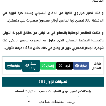
الجانبية.
وافتك نصير مزراوي الكرة من الدفاع الإسباني وسدد كرة قوية في
الدقيقة الـ33 تصدى لها الحارس أوناي سيمون بصعوبة على دفعتين.
واكتفت العناصر الوطنية بالدفاع في ما تبقى من دقائق الجولة الأولى
وتحملوا الضغط الإسباني الذي حاول به المدرب لويس إنريكي فك
شيفرة الجدار المغربي دون أن يفلح في ذلك خلال الـ45 دقيقة الأولى.
شارك
نسخ
شارك
غرد
إرسال
طباعة
المقال
الرابط
تعليقات الزوار ( 0 )
بإمكانكم تغيير عرض التعليقات حسب الاختيارات أسفله