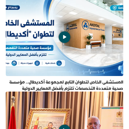
المستشفى الخاص لتطوان التابع لمجموعة أكديطال.. مؤسسة
صحية متعددة التخصصات تلتزم بأفضل المعايير الدولية