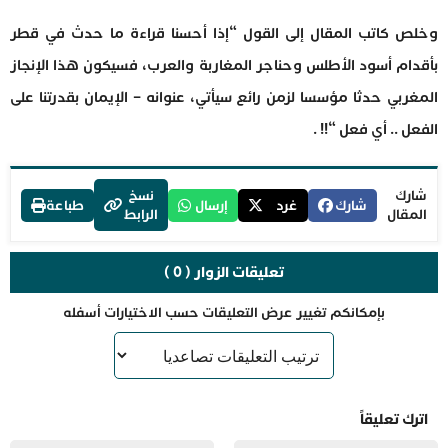
وخلص كاتب المقال إلى القول “إذا أحسنا قراءة ما حدث في قطر
بأقدام أسود الأطلس وحناجر المغاربة والعرب، فسيكون هذا الإنجاز
المغربي حدثا مؤسسا لزمن رائع سيأتي، عنوانه – الإيمان بقدرتنا على
الفعل .. أي فعل “!! .
شارك
نسخ
شارك
غرد
إرسال
طباعة
المقال
الرابط
تعليقات الزوار ( 0 )
بإمكانكم تغيير عرض التعليقات حسب الاختيارات أسفله
اترك تعليقاً