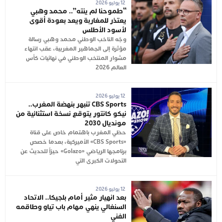
12 يوليو 2026
“طموحنا لم ينته”.. محمد وهبي
يعتذر للمغاربة ويعد بعودة أقوى
لأسود الأطلس
وجّه الناخب الوطني محمد وهبي رسالة
مؤثرة إلى الجماهير المغربية، عقب انتهاء
مشوار المنتخب الوطني في نهائيات كأس
العالم 2026
12 يوليو 2026
CBS Sports تنبهر بنهضة المغرب..
نيكو كانتور يتوقع نسخة استثنائية من
مونديال 2030
حظي المغرب باهتمام خاص على قناة
«CBS Sports» الأميركية، بعدما خصص
برنامجها الرياضي «Golazo» حيزاً للحديث عن
التحولات الكبرى التي
12 يوليو 2026
بعد انهيار مثير أمام بلجيكا.. الاتحاد
السنغالي ينهي مهام باب تياو وطاقمه
الفني