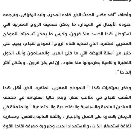
وأضاف “لقد عكس الحدث الذي قاده المدرب وليد الركراكي، وترجمه
جنوده الأبطال في الميدان، ما يمكن تسميته الروح المغربية التي
تستوطن هذا الجسد منذ قرون، وكرس ما يمكن تسميته النموذج
المغربي المتفرد، الذي تغذيه هذه الروح ! نموذج للنجاح، يجيب على
كثير من أسئلة النهضة التي ما فتئ العرب والمسلمون وأبناء الدول
الفقيرة والنامية يطرحونها منذ عقود ، إن لم يكن قرون ، وبشكل أكثر
إلحاحا “.
وذكر بمرتكزات هذا ” النموذج المغربي المتفرد، الذي أهل هذا
الشعب للنجاح في ملاعب قطر، ويتم حاليا استلهامه في مختلف
الميادين العلمية والسياسية والاقتصادية والاجتماعية ” والمتمثلة في
الإيمان بالقدرة على الفعل والإنجاز ، والثقة العالية بالنفس، ومحاربة
ثقافة استصغار الذات، والاستعداد الجيد، وضرورة معرفة نقاط القوة