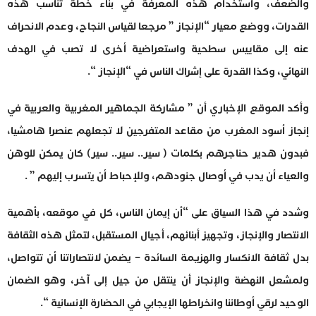
والضعف، واستخدام هذه المعرفة في بناء خطة تناسب هذه
القدرات، ووضع معيار “الإنجاز ” مرجعا لقياس النجاح، وعدم الانحراف
عنه إلى مقاييس سطحية واستعراضية أخرى لا تصب في الهدف
النهائي، وكذا القدرة على إشراك الناس في “الإنجاز “.
وأكد الموقع الإخباري أن ” مشاركة الجماهير المغربية والعربية في
إنجاز أسود المغرب من مقاعد المتفرجين لا تجعلهم عنصرا هامشيا،
فبدون هدير حناجرهم بكلمات ( سير.. سير.. سير) كان يمكن للوهن
والعياء أن يدب في أوصال جنودهم، وللإحباط أن يتسرب إليهم ” .
وشدد في هذا السياق على “أن إيمان الناس، كل في موقعه، بأهمية
الانتصار والإنجاز، وتجهيز أبنائهم، أجيال المستقبل، لتمثل هذه الثقافة
بدل ثقافة الانكسار والهزيمة السائدة – يضمن لانتصاراتنا أن تتواصل،
ولمشعل النهضة والإنجاز أن ينتقل من جيل إلى آخر، وهو الضمان
الوحيد لرقي أوطاننا وانخراطها الإيجابي في الحضارة الإنسانية “.