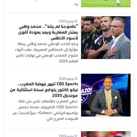
رد،
12 يوليو 2026
“طموحنا لم ينته”.. محمد وهبي
يعتذر للمغاربة ويعد بعودة أقوى
لأسود الأطلس
وجّه الناخب الوطني محمد وهبي رسالة
مؤثرة إلى الجماهير المغربية، عقب انتهاء
مشوار المنتخب الوطني في نهائيات كأس
العالم 2026
12 يوليو 2026
CBS Sports تنبهر بنهضة المغرب..
نيكو كانتور يتوقع نسخة استثنائية من
مونديال 2030
حظي المغرب باهتمام خاص على قناة
«CBS Sports» الأميركية، بعدما خصص
برنامجها الرياضي «Golazo» حيزاً للحديث عن
التحولات الكبرى التي
12 يوليو 2026