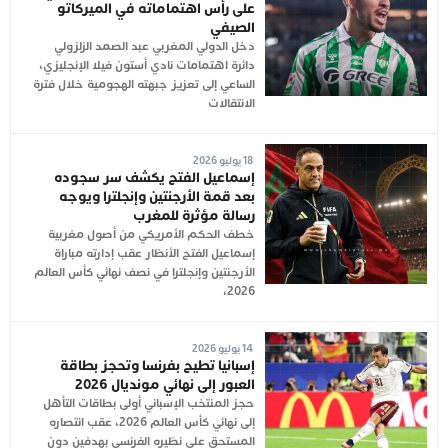
على رأس اهتماماته في الميركاتو
الصيفي
دخل الدولي المغربي عبد الصمد الزلزولي
دائرة اهتمامات نادي أستون فيلا الإنجليزي،
الساعي إلى تعزيز جبهته الهجومية خلال فترة
الانتقالات
18 يوليو 2026
إسماعيل الفتح يكشف سر سجوده
بعد قمة الأرجنتين وإنجلترا ويوجه
رسالة مؤثرة للمغرب
خطف الحكم الأمريكي من أصول مغربية
إسماعيل الفتح الأنظار عقب إدارته مباراة
الأرجنتين وإنجلترا في نصف نهائي كأس العالم
2026،
14 يوليو 2026
إسبانيا تطيح بفرنسا وتحجز بطاقة
العبور إلى نهائي مونديال 2026
حجز المنتخب الإسباني أولى بطاقات التأهل
إلى نهائي كأس العالم 2026، عقب انتصاره
المستحق على نظيره الفرنسي بهدفين دون