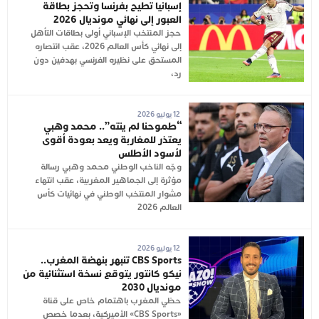
إسبانيا تطيح بفرنسا وتحجز بطاقة
العبور إلى نهائي مونديال 2026
حجز المنتخب الإسباني أولى بطاقات التأهل
إلى نهائي كأس العالم 2026، عقب انتصاره
المستحق على نظيره الفرنسي بهدفين دون
رد،
12 يوليو 2026
“طموحنا لم ينته”.. محمد وهبي
يعتذر للمغاربة ويعد بعودة أقوى
لأسود الأطلس
وجّه الناخب الوطني محمد وهبي رسالة
مؤثرة إلى الجماهير المغربية، عقب انتهاء
مشوار المنتخب الوطني في نهائيات كأس
العالم 2026
12 يوليو 2026
CBS Sports تنبهر بنهضة المغرب..
نيكو كانتور يتوقع نسخة استثنائية من
مونديال 2030
حظي المغرب باهتمام خاص على قناة
«CBS Sports» الأميركية، بعدما خصص