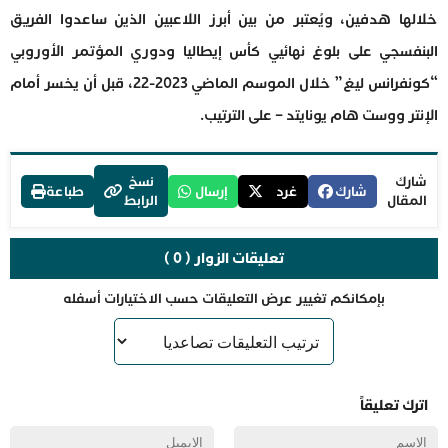
خلالها هدفين، ويُعتبر من بين أبرز اللاعبين الذين ساعدوا الفريق
البنفسجي على بلوغ نهائيي كأس إيطاليا ودوري المؤتمر الأوروبي
“كونفرانس ليغ” خلال الموسم الماضي 2023-22، قبل أن يخسر أمام
الإنتر ووست هام يونايتد – على الترتيب.
شارك
نسخ
شارك
غرد
إرسال
طباعة
المقال
الرابط
تعليقات الزوار ( 0 )
بإمكانكم تغيير عرض التعليقات حسب الاختيارات أسفله
اترك تعليقاً