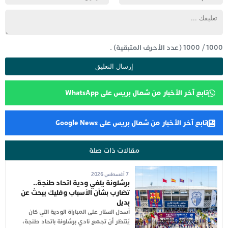
1000
/
1000
(عدد الأحرف المتبقية) .
تابع آخر الأخبار من شمال بريس على WhatsApp
تابع آخر الأخبار من شمال بريس على Google News
مقالات ذات صلة
7 أغسطس 2026
برشلونة يلغي ودية اتحاد طنجة..
تضارب بشأن الأسباب وفليك يبحث عن
بديل
أُسدل الستار على المباراة الودية التي كان
يُنتظر أن تجمع نادي برشلونة باتحاد طنجة،