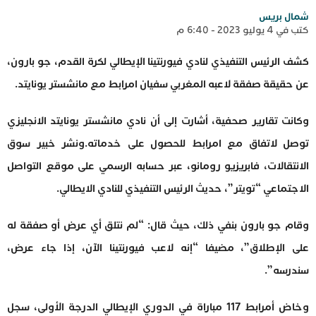
شمال بريس
كتب في 4 يوليو 2023 - 6:40 م
كشف الرئيس التنفيذي لنادي ​فيورنتينا​ الإيطالي لكرة القدم، جو بارون،
عن حقيقة صفقة لاعبه المغربي سفيان ​امرابط​ مع ​مانشستر يونايتد​.
وكانت تقارير صحفية، أشارت إلى أن نادي مانشستر يونايتد الانجليزي
توصل لاتفاق مع امرابط للحصول على خدماته.ونشر خبير سوق
الانتقالات، فابريزيو رومانو، عبر حسابه الرسمي على موقع التواصل
الاجتماعي “تويتر”، حديث الرئيس التنفيذي للنادي الايطالي.
وقام جو بارون بنفي ذلك، حيث قال: “لم نتلق أي عرض أو صفقة له
على الإطلاق”، مضيفا “إنه لاعب فيورنتينا الآن، إذا جاء عرض،
سندرسه”.
وخاض أمرابط 117 مباراة في الدوري الإيطالي الدرجة الأولى، سجل