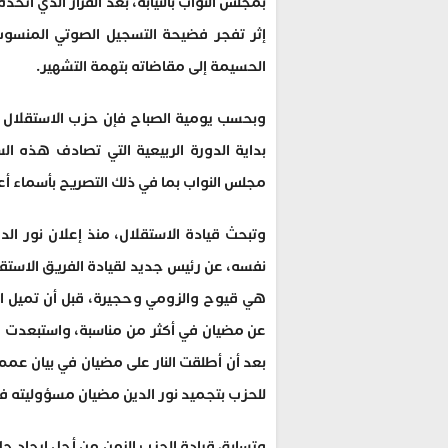
‬الحسيمة‭ ‬إلى‭ ‬مقاضاته‭ ‬بتهمة‭ ‬التشهير‭.‬
‬مجلس‭ ‬النواب‭ ‬بما‭ ‬في‭ ‬ذلك‭ ‬التصريح‭ ‬بأسماء‭ ‬أعضاء‭ ‬ورؤساء‭ ‬الفرق.
‬للحزب‭ ‬بتجميد‭ ‬نور‭ ‬الدين‭ ‬مضيان‭ ‬مسؤوليته‭ ‬في‭ ‬رئاسة‭ ‬الفريق‭ ‬النيابي‭ ‬للحزب‭.‬