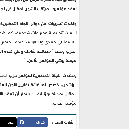
‬لعقد‭ ‬مؤتمره‭ ‬المرتقب‭ ‬الشهر‭ ‬المقبل‭ ‬في‭ ‬أجواء‭ ‬هادئة‭.
‬مهمة‭ ‬وهي‭ ‬المؤتمر‭ ‬الثامن‭”.‬
مؤتمر الحزب.
شارك المقال
شارك
غرد