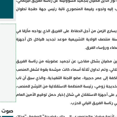
‬نفسه،‭ ‬عن‭ ‬رئيس‭ ‬جديد‭ ‬لقيادة‭ ‬الفريق‭ ‬الاستقلالي،‭ ‬وتم‭ ‬تداول‭ ‬ثلاثة‭ ‬أسماء‭ ‬كانت‭ ‬مرشحة‭ ‬بقوة‭ ‬لشغل‭ ‬المنصب
صوت و