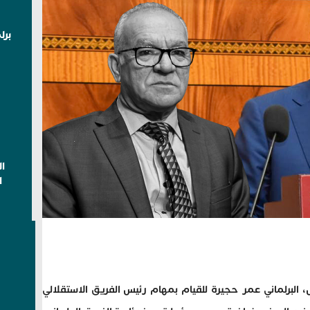
برل
ا
ا
البرلماني‭