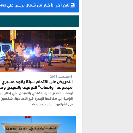
تابع آخر الأخبار من شمال بريس على Google News
6 أغسطس 2026
التحريض على اقتحام سبتة يقود مسيري
مجموعة “واتساب” للتوقيف بالفنيدق وت
أوقفت عناصر الدرك الملكي بالفنيدق، في إطار ال
الرامية إلى مكافحة الهجرة غير النظامية، شخصين 
في إشرافهما على مجموعة