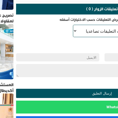
تعليقات الزوار ( 0 )
تصريح عم
رض التعليقات حسب الاختيارات أسفله
لمقاولا
المستشف
أكديطال
تلتزم بأ