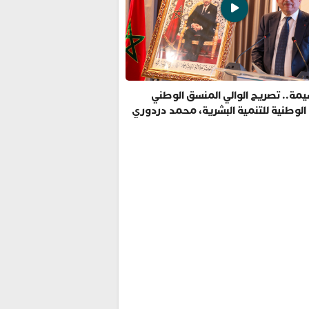
مة.. تصريح الوالي المنسق الوطني
 الوطنية للتنمية البشرية، محمد دردوري