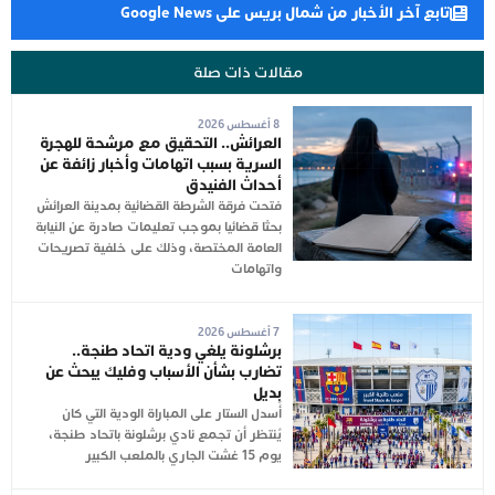
تابع آخر الأخبار من شمال بريس على Google News
مقالات ذات صلة
8 أغسطس 2026
العرائش.. التحقيق مع مرشحة للهجرة
السرية بسبب اتهامات وأخبار زائفة عن
أحداث الفنيدق
فتحت فرقة الشرطة القضائية بمدينة العرائش
بحثا قضائيا بموجب تعليمات صادرة عن النيابة
العامة المختصة، وذلك على خلفية تصريحات
واتهامات
7 أغسطس 2026
برشلونة يلغي ودية اتحاد طنجة..
تضارب بشأن الأسباب وفليك يبحث عن
بديل
أُسدل الستار على المباراة الودية التي كان
يُنتظر أن تجمع نادي برشلونة باتحاد طنجة،
يوم 15 غشت الجاري بالملعب الكبير