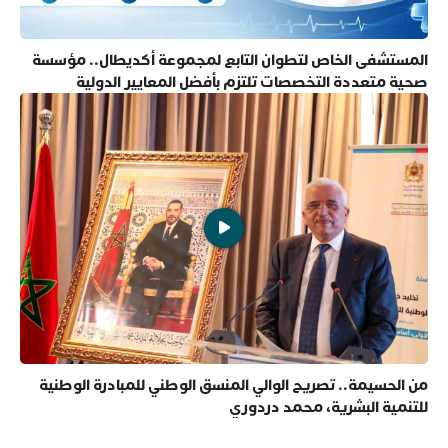
المستشفى الخاص لتطوان التابع لمجموعة أكديطال.. مؤسسة
صحية متعددة التخصصات تلتزم بأفضل المعايير الدولية
من الحسيمة.. تصريح الوالي المنسق الوطني للمبادرة الوطنية
للتنمية البشرية، محمد دردوري