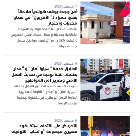
7 أغسطس 2026
أمن وجدة يوقف هولندياً ملاحقاً
بنشرة حمراء لـ “الأنتربول” في قضايا
مخدرات واحتجاز
تمكنت عناصر المصلحة الولائية للشرطة
القضائية بمدينة وجدة، مساء أمس الخميس
6 غشت 2026، من توقيف مواطن يحمل
جنسية دولة
6 أغسطس 2026
انطلاق خدمة “سيارة أمان” و “مدار ”
بطنجة.. نقلة نوعية في تحديث العمل
الأمني وتعزيز أمن المواطنين
شهدت مدينة طنجة انطلاق العمل بخدمة
“سيارة أمان” و”مدار ” التابعة للمديرية
العامة للأمن الوطني، في خطوة جديدة
تترجم الرؤية
6 أغسطس 2026
التحريض على اقتحام سبتة يقود
مسيري مجموعة “واتساب” للتوقيف