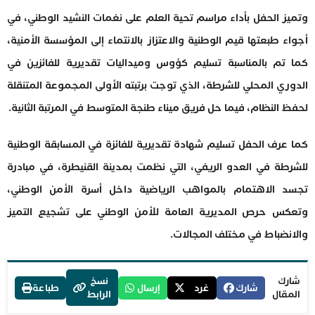
وتميز الحفل بأداء مراسم تحية العلم على نغمات النشيد الوطني، في
أجواء طبعتها قيم الوطنية والاعتزاز بالانتماء إلى المؤسسة الأمنية،
كما تم بالمناسبة تسليم كؤوس وميداليات تقديرية للفائزين في
الدوري المحلي للشرطة، الذي توجت برتبته الأولى المجموعة المتنقلة
لحفظ النظام، فيما حل فريق ميناء طنجة المتوسط في المرتبة الثانية.
كما عرف الحفل تسليم شهادة تقديرية للفائزة في المسابقة الوطنية
للشرطة في العدو الريفي، التي نظمت بمدينة القنيطرة، في مبادرة
تجسد الاهتمام بالمواهب الرياضية داخل أسرة الأمن الوطني،
وتعكس حرص المديرية العامة للأمن الوطني على تشجيع التميز
والانضباط في مختلف المجالات.
شارك
نسخ
شارك
غرد
إرسال
طباعة
المقال
الرابط