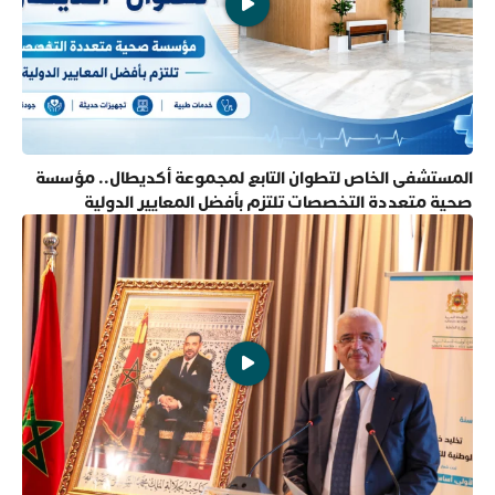
المستشفى الخاص لتطوان التابع لمجموعة أكديطال.. مؤسسة
صحية متعددة التخصصات تلتزم بأفضل المعايير الدولية