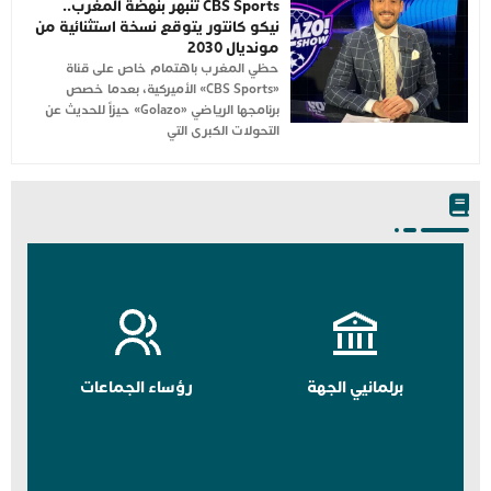
CBS Sports تنبهر بنهضة المغرب..
نيكو كانتور يتوقع نسخة استثنائية من
مونديال 2030
حظي المغرب باهتمام خاص على قناة
«CBS Sports» الأميركية، بعدما خصص
برنامجها الرياضي «Golazo» حيزاً للحديث عن
التحولات الكبرى التي
برلمانيي الجهة
رؤساء الجماعات