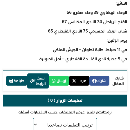
النتائج:
الوداد البيضاوي 39 وداد صفرو 66
الفتح الرباطي 74 النادي المكناسي 67
شباب الريف الحسيمي 75 النادي القنيطري 65
يوم الإثنين:
في 11 صباحا: طلبة تطوان – الجيش الملكي
في 5 عصرا: نادي الفلاحة القنيطري – أمل الصويرة
شارك
نسخ
شارك
غرد
إرسال
طباعة
المقال
الرابط
تعليقات الزوار ( 0 )
بإمكانكم تغيير عرض التعليقات حسب الاختيارات أسفله