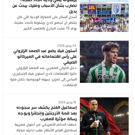
تضارب بشأن الأسباب وفليك يبحث عن
بديل
أُسدل الستار على المباراة الودية التي كان
يُنتظر أن تجمع نادي برشلونة باتحاد طنجة،
يوم 15 غشت الجاري بالملعب الكبير
24 يوليو 2026
أستون فيلا يضع عبد الصمد الزلزولي
على رأس اهتماماته في الميركاتو
الصيفي
دخل الدولي المغربي عبد الصمد الزلزولي
دائرة اهتمامات نادي أستون فيلا الإنجليزي،
الساعي إلى تعزيز جبهته الهجومية خلال فترة
الانتقالات
18 يوليو 2026
إسماعيل الفتح يكشف سر سجوده
بعد قمة الأرجنتين وإنجلترا ويوجه
رسالة مؤثرة للمغرب
خطف الحكم الأمريكي من أصول مغربية
إسماعيل الفتح الأنظار عقب إدارته مباراة