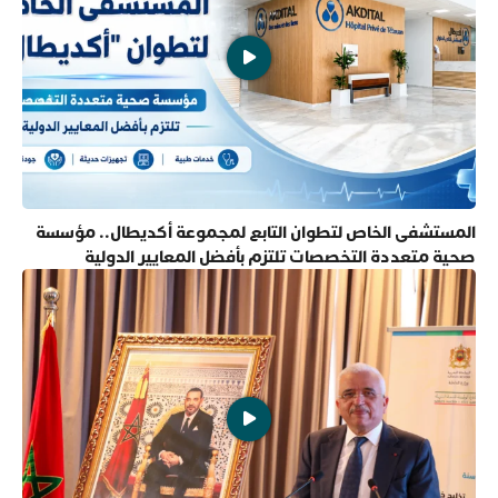
المستشفى الخاص لتطوان التابع لمجموعة أكديطال.. مؤسسة
صحية متعددة التخصصات تلتزم بأفضل المعايير الدولية