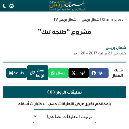
Chamalpress | شمال بريس
|
شمال بريس TV
مشروع “طنجة تيك”
شمال بريس
كتب في 21 يوليو 2017 - 1:28 م
شارك
نسخ
شارك
غرد
إرسال
طباعة
المقال
الرابط
تعليقات الزوار ( 0 )
بإمكانكم تغيير عرض التعليقات حسب الاختيارات أسفله