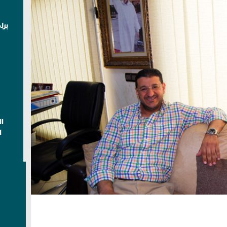
برل
ا
ا