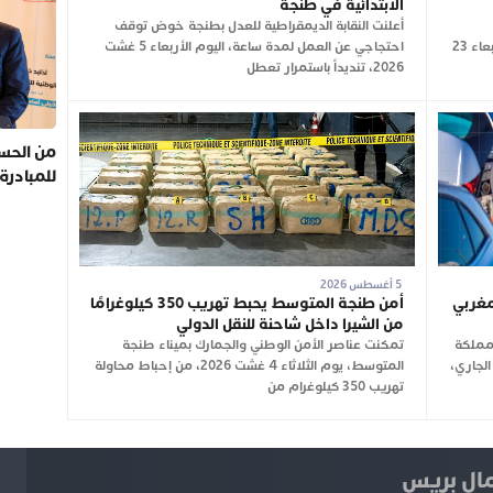
الابتدائية في طنجة
أعلنت النقابة الديمقراطية للعدل بطنجة خوض توقف
والتنظيمية للانتخابات التشريعية المقررة يوم الأربعاء 23
احتجاجي عن العمل لمدة ساعة، اليوم الأربعاء 5 غشت
2026، تنديداً باستمرار تعطل
من الحسي
للمبادرة
5 أغسطس 2026
ن 2.74 مليون مغربي
أمن طنجة المتوسط يحبط تهريب 350 كيلوغرامًا
من الشيرا داخل شاحنة للنقل الدولي
لمملكة
تمكنت عناصر الأمن الوطني والجمارك بميناء طنجة
2026 وإلى غاية 3 غشت الجاري،
المتوسط، يوم الثلاثاء 4 غشت 2026، من إحباط محاولة
تهريب 350 كيلوغرام من
ل بريس