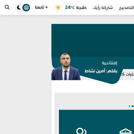
+ تابعنا
طنجة
24
لتصحيح
شاركنا رأيك
°C
إفتتاحية
بقلم: أمين نشاط
للمرة الثامنة.. مختبر الشرطة العلمي