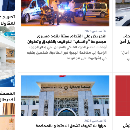
تصريح عم
لمقاولا
6 أغسطس 2026
ة..
التحريض على اقتحام سبتة يقود مسيري
ز أمن
مجموعة “واتساب” للتوقيف بالفنيدق وتطوان
أوقفت عناصر الدرك الملكي بالفنيدق، في إطار الجهود
أمان”
الرامية إلى مكافحة الهجرة غير النظامية، شخصين يشتبه
في
في إشرافهما على مجموعة
المستشف
أكديطال
تلتزم بأ
5 أغسطس 2026
تخابات 2026.. تفتيش
حرارة بلا تكييف تشعل الاحتجاج بالمحكمة