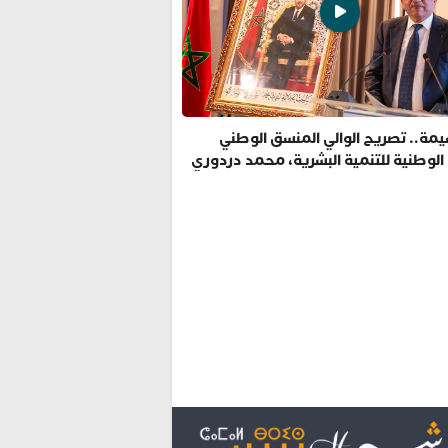
مة.. تصريح الوالي المنسق الوطني
 الوطنية للتنمية البشرية، محمد دردوري