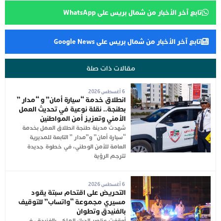
تابع آخر الأخبار من شمال بريس على WhatsApp
تابع آخر الأخبار من شمال بريس على Google News
مقالات ذات صلة
6 أغسطس 2026
انطلاق خدمة “سيارة أمان” و “مدار ”
بطنجة.. نقلة نوعية في تحديث العمل
الأمني وتعزيز أمن المواطنين
شهدت مدينة طنجة انطلاق العمل بخدمة
“سيارة أمان” و”مدار ” التابعة للمديرية
العامة للأمن الوطني، في خطوة جديدة
تترجم الرؤية
6 أغسطس 2026
التحريض على اقتحام سبتة يقود
مسيري مجموعة “واتساب” للتوقيف
بالفنيدق وتطوان
أوقفت عناصر الدرك الملكي بالفنيدق، في