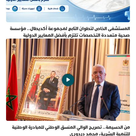
المستشفى الخاص لتطوان التابع لمجموعة أكديطال.. مؤسسة
صحية متعددة التخصصات تلتزم بأفضل المعايير الدولية
من الحسيمة.. تصريح الوالي المنسق الوطني للمبادرة الوطنية
للتنمية البشرية، محمد دردوري