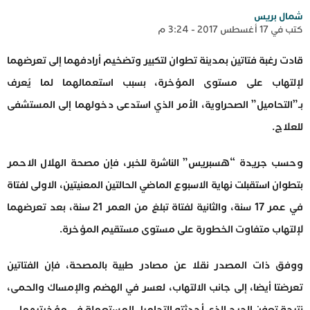
شمال بريس
كتب في 17 أغسطس 2017 - 3:24 م
قادت رغبة فتاتين بمدينة تطوان لتكبير وتضخيم أرادفهما إلى تعرضهما
لإلتهاب على مستوى المؤخرة، بسبب استعمالهما لما يُعرف
بـ”التحاميل” الصحراوية، الأمر الذي استدعى دخولهما إلى المستشفى
للعلاج.
وحسب جريدة “هسبريس” الناشرة للخبر، فإن مصحة الهلال الاحمر
بتطوان استقبلت نهاية الاسبوع الماضي الحالتين المعنيتين، الاولى لفتاة
في عمر 17 سنة، والثانية لفتاة تبلغ من العمر 21 سنة، بعد تعرضهما
لإلتهاب متفاوت الخطورة على مستوى مستقيم المؤخرة.
ووفق ذات المصدر نقلا عن مصادر طبية بالمصحة، فإن الفتاتين
تعرضتا أيضا، إلى جانب الالتهاب، لعسر في الهضم والإمساك والحمى،
نتيجة تعفن الجرح الذي أحدثته التحاميل المستعملة في مؤخرتيهما.