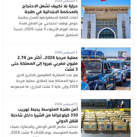
5 أغسطس 2026
حرارة بلا تكييف تشعل الاحتجاج
بالمحكمة الابتدائية في طنجة
أعلنت النقابة الديمقراطية للعدل بطنجة
خوض توقف احتجاجي عن العمل لمدة
ساعة، اليوم الأربعاء 5 غشت 2026، تنديداً
باستمرار تعطل
5 أغسطس 2026
عملية مرحبا 2026.. أكثر من 2.74
مليون مغربي عبروا إلى المملكة حتى
3 غشت
بلغ عدد المغاربة المقيمين بالخارج الذين
دخلوا المملكة منذ انطلاق عملية مرحبا
2026 وإلى غاية 3 غشت الجاري، ما مجموعه
5 أغسطس 2026
أمن طنجة المتوسط يحبط تهريب
350 كيلوغرامًا من الشيرا داخل شاحنة
للنقل الدولي
تمكنت عناصر الأمن الوطني والجمارك بميناء
طنجة المتوسط، يوم الثلاثاء 4 غشت 2026،