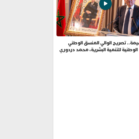
مة.. تصريح الوالي المنسق الوطني
 الوطنية للتنمية البشرية، محمد دردوري