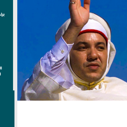
برل
ا
ا