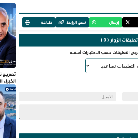
إرسال
نسخ الرابط
طباعة
تعليقات الزوار ( 0 )
رض التعليقات حسب الاختيارات أسفله
تصريح نا
الخبراء 