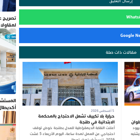
تصريح عم
لمقاولا
مقالات ذات صلة
المستشف
أكديطال
5 أغسطس 2026
تلتزم بأ
حرارة بلا تكييف تشعل الاحتجاج بالمحكمة
طوان
الابتدائية في طنجة
جهود
أعلنت النقابة الديمقراطية للعدل بطنجة خوض توقف
يشتبه
احتجاجي عن العمل لمدة ساعة، اليوم الأربعاء 5 غشت
2026، تنديداً باستمرار تعطل