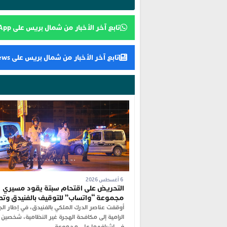
تابع آخر الأخبار من شمال بريس على WhatsApp
تابع آخر الأخبار من شمال بريس على Google News
6 أغسطس 2026
التحريض على اقتحام سبتة يقود مسيري
مجموعة “واتساب” للتوقيف بالفنيدق وت
أوقفت عناصر الدرك الملكي بالفنيدق، في إطار ال
الرامية إلى مكافحة الهجرة غير النظامية، شخصين 
في إشرافهما على مجموعة