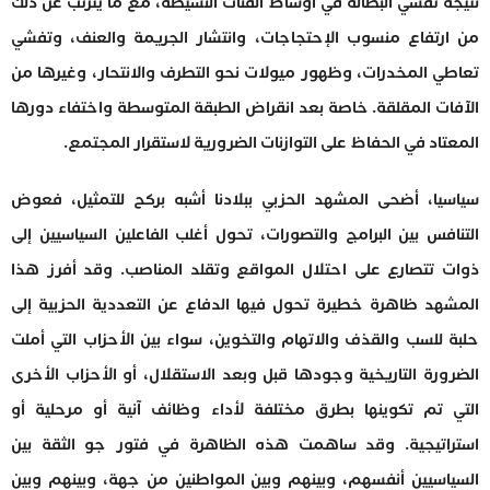
نتيجة تفشي البطالة في أوساط الفئات النشيطة، مع ما يترتب عن ذلك
من ارتفاع منسوب الإحتجاجات، وانتشار الجريمة والعنف، وتفشي
تعاطي المخدرات، وظهور ميولات نحو التطرف والانتحار، وغيرها من
الآفات المقلقة. خاصة بعد انقراض الطبقة المتوسطة واختفاء دورها
المعتاد في الحفاظ على التوازنات الضرورية لاستقرار المجتمع.
سياسيا، أضحى المشهد الحزبي ببلادنا أشبه بركح للتمثيل، فعوض
التنافس بين البرامج والتصورات، تحول أغلب الفاعلين السياسيين إلى
ذوات تتصارع على احتلال المواقع وتقلد المناصب. وقد أفرز هذا
المشهد ظاهرة خطيرة تحول فيها الدفاع عن التعددية الحزبية إلى
حلبة للسب والقذف والاتهام والتخوين، سواء بين الأحزاب التي أملت
الضرورة التاريخية وجودها قبل وبعد الاستقلال، أو الأحزاب الأخرى
التي تم تكوينها بطرق مختلفة لأداء وظائف آنية أو مرحلية أو
استراتيجية. وقد ساهمت هذه الظاهرة في فتور جو الثقة بين
السياسيين أنفسهم، وبينهم وبين المواطنين من جهة، وبينهم وبين