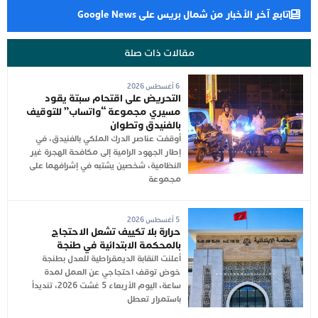
تابع آخر الأخبار من شمال بريس على Google News
مقالات ذات صلة
6 أغسطس 2026
التحريض على اقتحام سبتة يقود
مسيري مجموعة “واتساب” للتوقيف
بالفنيدق وتطوان
أوقفت عناصر الدرك الملكي بالفنيدق، في
إطار الجهود الرامية إلى مكافحة الهجرة غير
النظامية، شخصين يشتبه في إشرافهما على
مجموعة
5 أغسطس 2026
حرارة بلا تكييف تشعل الاحتجاج
بالمحكمة الابتدائية في طنجة
أعلنت النقابة الديمقراطية للعدل بطنجة
خوض توقف احتجاجي عن العمل لمدة
ساعة، اليوم الأربعاء 5 غشت 2026، تنديداً
باستمرار تعطل