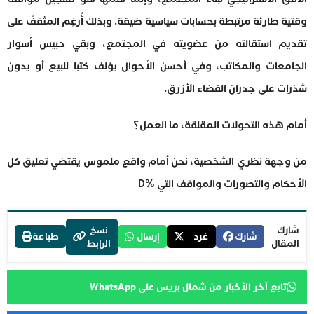
وقتية طارئة مرتبطة بحسابات سياسية ضيقة. وبذلك أُرغِم المثقفُ على
تقديم استقالته من عضويته في المجتمع، وبقي حبيس أسوار
الجامعات والمكاتب، وفي أحسن الأحوال يؤلف كتبا للبيع أو يدون
شذرات على جدران الفضاء الأزرق.
أمام هذه التحولات المقلقة، ما العمل؟
من وجهة نظري الشخصية، نحن أمام واقع ملموس يقتضي تعليق كل
الأحكام والتصورات والمواقف التي %D
شارك
نسخ
شارك
غرد
إرسال
طباعة
المقال
الرابط
تابع آخر الأخبار من شمال بريس على WhatsApp