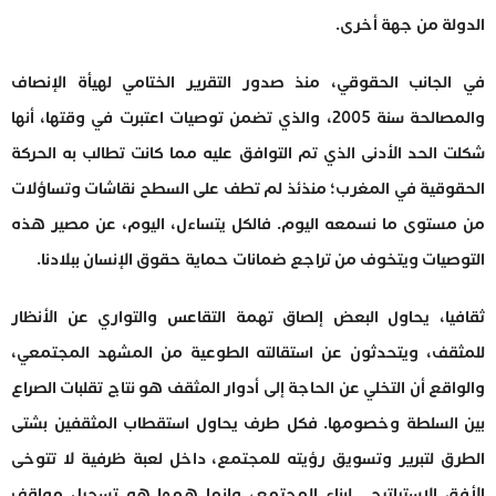
الدولة من جهة أخرى.
في الجانب الحقوقي، منذ صدور التقرير الختامي لهيأة الإنصاف
والمصالحة سنة 2005، والذي تضمن توصيات اعتبرت في وقتها، أنها
شكلت الحد الأدنى الذي تم التوافق عليه مما كانت تطالب به الحركة
الحقوقية في المغرب؛ منذئذ لم تطف على السطح نقاشات وتساؤلات
من مستوى ما نسمعه اليوم. فالكل يتساءل، اليوم، عن مصير هذه
التوصيات ويتخوف من تراجع ضمانات حماية حقوق الإنسان ببلادنا.
ثقافيا، يحاول البعض إلصاق تهمة التقاعس والتواري عن الأنظار
للمثقف، ويتحدثون عن استقالته الطوعية من المشهد المجتمعي،
والواقع أن التخلي عن الحاجة إلى أدوار المثقف هو نتاج تقلبات الصراع
بين السلطة وخصومها. فكل طرف يحاول استقطاب المثقفين بشتى
الطرق لتبرير وتسويق رؤيته للمجتمع، داخل لعبة ظرفية لا تتوخى
الأفق الاستراتيجي لبناء المجتمع، وإنما همها هو تسجيل مواقف