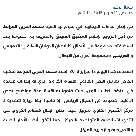
شمال بريس
كتب في 12 فبراير 2018 - 11:11 م
في إطار القاءات الإيجابية التي يقوم بها السيد
محمد العربي المرابط
من أجل الترويج بإقليم
المضيق الفنيدق
والتعريف به، خصوصا بعد
استضافته لمجموعة من الأبطال كاللاعبان الدوليان السابقان
التيمومي
و
الغريسي
ومجموعة أخرى من الأبطال.
استضاف هذا اليوم 12 فبراير 2018 السيد
محمد العربي المرابط
بمكتبه
الخاص بمرتيل البطل العالمي
هشام الكروج
الذي له إنجازات عديدة
في رياضة
ألعاب القوى
، حيث قاموا بمناقشة عدة مواضيع تخص
الإقليم خصوصا في المجال الرياضي، إذ قاموا أيضا بزيارة تفقدية لـ
مركز القصور الكلوي بمرتيل
حيث اطلع البطل
هشام الكروج
على
التجهيزات الطبية المتواجدة بالمركز، كما التقوا أيضا بالأطر الطبية
والتمريضية والإدارية للمركز.