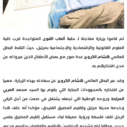
ثم قاموا بزيارة مفاجئة لـ
حلبة ألعاب القوى
المتواجدة قرب كلية
العلوم القانونية والإقتصادية والإجتماعية بمرتيل، حيث التقط البطل
العالمي
هشام الكروج
عدة صور مع بعض الأطفال الذين عبروا له عن
مدى افتخارهم به.
وقد عبر البطل العالمي
هشام الكروج
عن سعادته بهذه الزيارة، معبرا
عن افتخاره بالمجهودات الجبارة التي يقوم بها السيد
محمد العربي
المرابط
وروحه الوطنية التي تجعله يشتغل في صمت من أجل الرقي
وخدمة مدينة مرتيل وإقليم المضيق الفنيدق، مؤكدا أنه خلف هذا
الرجل تقف فلسفة ورؤية عميقة لبناء مستقبل إقليم المضيق بنفس
جديد، مطالبا إياه بتشجيع الرياضيين بالإقليم والوقوف بجانبهم ودعم