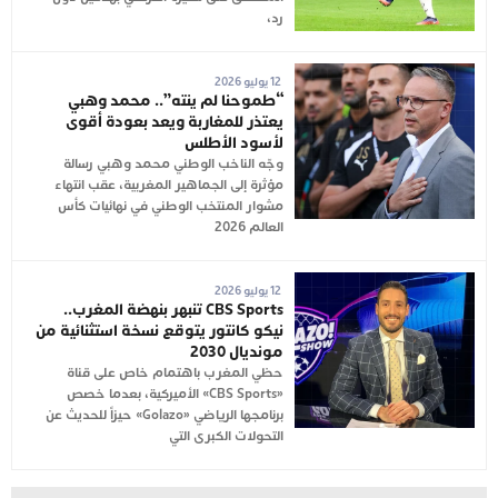
رد،
12 يوليو 2026
“طموحنا لم ينته”.. محمد وهبي
يعتذر للمغاربة ويعد بعودة أقوى
لأسود الأطلس
وجّه الناخب الوطني محمد وهبي رسالة
مؤثرة إلى الجماهير المغربية، عقب انتهاء
مشوار المنتخب الوطني في نهائيات كأس
العالم 2026
12 يوليو 2026
CBS Sports تنبهر بنهضة المغرب..
نيكو كانتور يتوقع نسخة استثنائية من
مونديال 2030
حظي المغرب باهتمام خاص على قناة
«CBS Sports» الأميركية، بعدما خصص
برنامجها الرياضي «Golazo» حيزاً للحديث عن
التحولات الكبرى التي