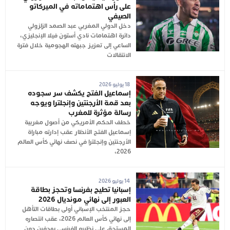
على رأس اهتماماته في الميركاتو
الصيفي
دخل الدولي المغربي عبد الصمد الزلزولي
دائرة اهتمامات نادي أستون فيلا الإنجليزي،
الساعي إلى تعزيز جبهته الهجومية خلال فترة
الانتقالات
18 يوليو 2026
إسماعيل الفتح يكشف سر سجوده
بعد قمة الأرجنتين وإنجلترا ويوجه
رسالة مؤثرة للمغرب
خطف الحكم الأمريكي من أصول مغربية
إسماعيل الفتح الأنظار عقب إدارته مباراة
الأرجنتين وإنجلترا في نصف نهائي كأس العالم
2026،
14 يوليو 2026
إسبانيا تطيح بفرنسا وتحجز بطاقة
العبور إلى نهائي مونديال 2026
حجز المنتخب الإسباني أولى بطاقات التأهل
إلى نهائي كأس العالم 2026، عقب انتصاره
المستحق على نظيره الفرنسي بهدفين دون