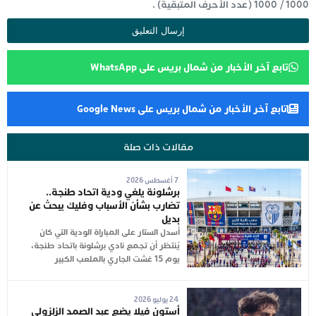
1000
/
1000
(عدد الأحرف المتبقية) .
تابع آخر الأخبار من شمال بريس على WhatsApp
تابع آخر الأخبار من شمال بريس على Google News
مقالات ذات صلة
7 أغسطس 2026
برشلونة يلغي ودية اتحاد طنجة..
تضارب بشأن الأسباب وفليك يبحث عن
بديل
أُسدل الستار على المباراة الودية التي كان
يُنتظر أن تجمع نادي برشلونة باتحاد طنجة،
يوم 15 غشت الجاري بالملعب الكبير
24 يوليو 2026
أستون فيلا يضع عبد الصمد الزلزولي