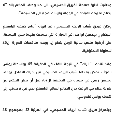
وذهبت ادارة صفحة الفريق الحسيمي، الى حد وصف الحكم بانه “لا
يصلح لمهمة القيادة في الهواة وارسله لقجع الى الحسيمة”.
وكان فريق شباب الريف الحسيمي، قد انهزم أمام ضيفه الراسينغ
البيضاوي بهدفين لواحد، في المباراة التي جمعت بينهما مس الجمعة،
على أرضية ملعب سانية الرمل بتطوان، برسم منافسات الدورة ال26
للبطولة الاحترافية.
وقد تقدم “الراك” في نتيجة اللقاء في الدقيقة 45 بواسطة يونس
بامولا، تمكن بعدها شباب الريف الحسيمي من إدراك التعادل بهدف
محسن ربيبي في مرماه في الدقيقة ال67، قبل أن يعلن الحكم عن
ضربة جزاء في الوقت بدل الضائع لصالح الراسينغ نجح في ترجمتها إلى
هدف يونس قندوسي.
ويتمركز فريق شباب الريف الحسيمي، في المرتبة 12، بمجموع 28