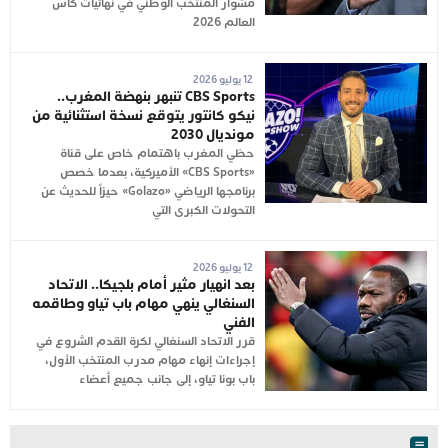
مشوار المنتخب الوطني في نهائيات كأس
العالم 2026
12 يوليو 2026
CBS Sports تنبهر بنهضة المغرب..
نيكو كانتور يتوقع نسخة استثنائية من
مونديال 2030
حظي المغرب باهتمام خاص على قناة
«CBS Sports» الأميركية، بعدما خصص
برنامجها الرياضي «Golazo» حيزاً للحديث عن
التحولات الكبرى التي
12 يوليو 2026
بعد انهيار مثير أمام بلجيكا.. الاتحاد
السنغالي ينهي مهام باب تياو وطاقمه
الفني
قرر الاتحاد السنغالي لكرة القدم الشروع في
إجراءات إنهاء مهام مدرب المنتخب الأول،
باب بونا تياو، إلى جانب جميع أعضاء