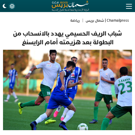
Chamalpress | شمال بريس
|
رياضة
شباب الريف الحسيمي يهدد بالانسحاب من
البطولة بعد هزيمته أمام الرايسنغ