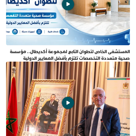
المستشفى الخاص لتطوان التابع لمجموعة أكديطال.. مؤسسة
صحية متعددة التخصصات تلتزم بأفضل المعايير الدولية