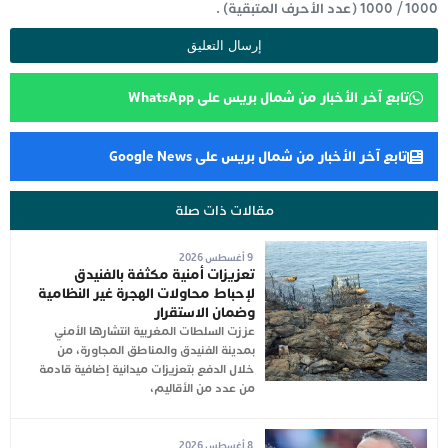
1000
/
1000
(عدد الأحرف المتبقية) .
تابع آخر الأخبار من شمال بريس على WhatsApp
تابع آخر الأخبار من شمال بريس على Google News
مقالات ذات صلة
9 أغسطس 2026
تعزيزات أمنية مكثفة بالفنيدق
لإحباط محاولات الهجرة غير النظامية
وضمان الاستقرار
عززت السلطات المغربية انتشارها الأمني
بمدينة الفنيدق والمناطق المجاورة، من
خلال الدفع بتعزيزات ميدانية إضافية قادمة
من عدد من الأقاليم،
8 أغسطس 2026