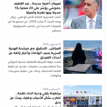
تعيينات أمنية جديدة.. عبد اللطيف
حموشي يؤشر على 20 منصباً بـ13
مدينة بينها طنجة وأصيلة
أعلنت المديرية العامة للأمن الوطني، زوال
يومه السبت 8 غشت 2026، عن مجموعة من
التعيينات الجديدة في مناصب المسؤولية
بمصالح
8 أغسطس 2026
العرائش.. التحقيق مع مرشحة للهجرة
السرية بسبب اتهامات وأخبار زائفة عن
أحداث الفنيدق
فتحت فرقة الشرطة القضائية بمدينة العرائش
بحثا قضائيا بموجب تعليمات صادرة عن النيابة
العامة المختصة، وذلك على خلفية تصريحات
واتهامات
7 أغسطس 2026
برشلونة يلغي ودية اتحاد طنجة..
تضارب بشأن الأسباب وفليك يبحث عن
بديل
أُسدل الستار على المباراة الودية التي كان