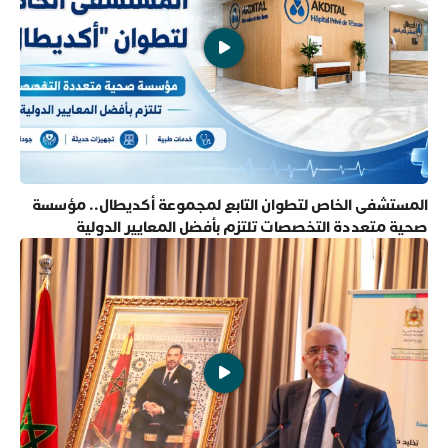
المستشفى الخاص لتطوان التابع لمجموعة أكديطال.. مؤسسة
صحية متعددة التخصصات تلتزم بأفضل المعايير الدولية