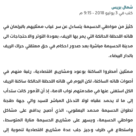
شمال بريس
كتب في 3 يوليو 2018 - 9:15 م
كثيرٌ من مواطني الحسيمة يتساءل عن سر غياب ممثليهم بالبرلمان في
هاته اللحظة الحالكة التي يمر بها الريف، بعودة التوتر والاحتجاجات الى
مدينة الحسيمة مباشرة بعد صدور احكام في حق معتقلي حراك الريف
بالدار البيضاء.
ممثلين أمطروا الساكنة بوعود ومشاريع اقتصادية، رغبة منهم في
أصوات هاته الساكنة، لكن اليوم في هاته اللحظة الحالكة ساكنة الريف
الكل استغنى عنها في مقدمتهم نواب الامة، إذ أن الأمور كانت ستدأب
إلى ما لا يحمد عقباه لولا التدخل المباشر للسيد والي جهة طنجة
تطوان الحسيمة محمد اليعقوبي، الذي أصبح يدافع على مشاكل
مواطني الحسيمة، ويسهر على مشاريع الحسيمة منارة المتوسط،
واستطاع في ظرف وجيز جلب عدة مشاريع اقتصادية تنموية إلى