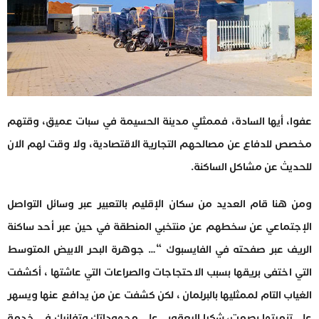
عفوا، أيها السادة، فممثلي مدينة الحسيمة في سبات عميق، وقتهم
مخصص للدفاع عن مصالحهم التجارية الاقتصادية، ولا وقت لهم الان
للحديث عن مشاكل الساكنة.
ومن هنا قام العديد من سكان الإقليم بالتعبير عبر وسائل التواصل
الإجتماعي عن سخطهم عن منتخبي المنطقة في حين عبر أحد ساكنة
الريف عبر صفحته في الفايسبوك “… جوهرة البحر الابيض المتوسط
التي اختفى بريقها بسبب الاحتجاجات والصراعات التي عاشتها ، أكشفت
الغياب التام لممثليها بالبرلمان ، لكن كشفت عن من يدافع عنها ويسهر
على تنميتها بصمت، شكرا اليعقوبي على مجهوداتك وتفانيك في خدمة