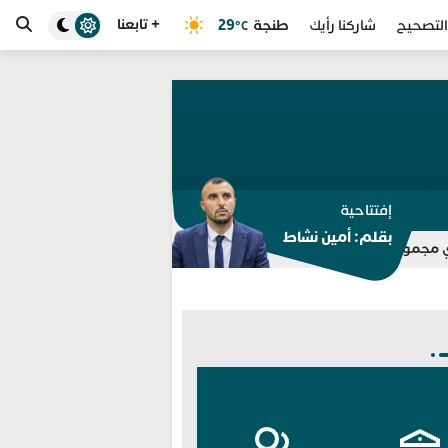
+ تابعنا
طنجة
29
التصحيح
شاركنا رأيك
°C
إفتتاحية
بقلم: أمين نشاط
ساب” للتوقيف بالفنيدق وتطوان
انطلاق خدمة “سيارة أمان” و “مدار 