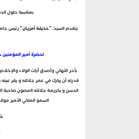
بمناسبة حلول الذ
يتقدم السيد: “
حذيفة أمزيان
” رئيس جامع
لحضرة أمير المؤمنين ج
بأحر التهاني وأصدق آيات الولاء والإخلاص
قدرته أن يبارك في عمر جلالته و يقر عين
الحسن و بكريمة جلالته المصون صاحبة ال
السمو الملكي الأمير مولاي
خا
ا