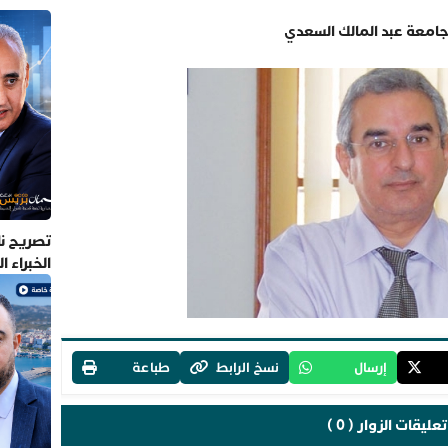
امعة عبد المالك السعدي
تصريح نا
الخبراء 
إرسال
نسخ الرابط
طباعة
تعليقات الزوار ( 0 )