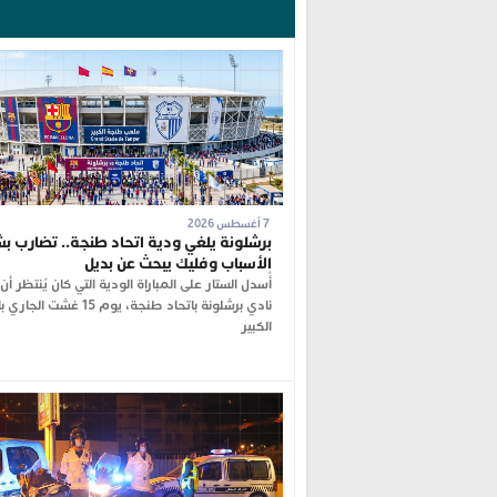
7 أغسطس 2026
برشلونة يلغي ودية اتحاد طنجة.. تضارب بش
الأسباب وفليك يبحث عن بديل
أُسدل الستار على المباراة الودية التي كان يُنتظر أ
نادي برشلونة باتحاد طنجة، يوم 15 غ
الكبير