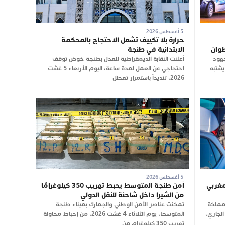
5 أغسطس 2026
حرارة بلا تكييف تشعل الاحتجاج بالمحكمة
طوان
الابتدائية في طنجة
جهود
أعلنت النقابة الديمقراطية للعدل بطنجة خوض توقف
يشتبه
احتجاجي عن العمل لمدة ساعة، اليوم الأربعاء 5 غشت
2026، تنديداً باستمرار تعطل
5 أغسطس 2026
ن 2.74 مليون مغربي
أمن طنجة المتوسط يحبط تهريب 350 كيلوغرامًا
من الشيرا داخل شاحنة للنقل الدولي
لمملكة
تمكنت عناصر الأمن الوطني والجمارك بميناء طنجة
2026 وإلى غاية 3 غشت الجاري،
المتوسط، يوم الثلاثاء 4 غشت 2026، من إحباط محاولة
تهريب 350 كيلوغرام من