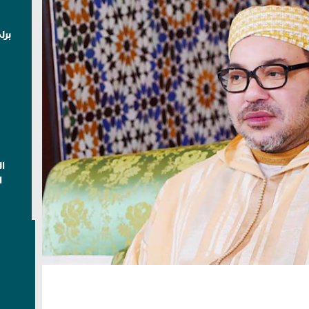
برل
ا
ا