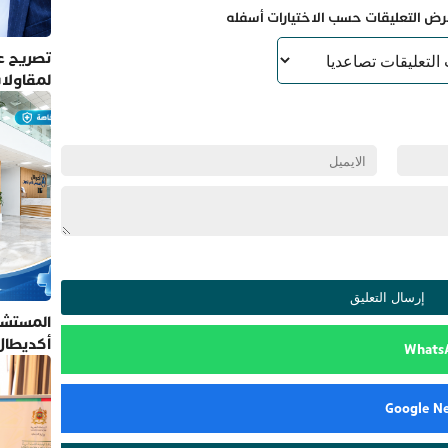
رض التعليقات حسب الاختيارات أسفله
تصريح عم
لمقاولا
المستشف
أكديطال
تلتزم بأ