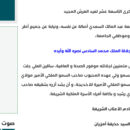
كرى التاسعة عشر لعيد العرش المجيد
ة عبد المالك السعدي أصالة عن نفسه، ونيابة عن جميع أطر
وموظفي الجامعة،
لالة الملك محمد السادس نصره الله وأيده
 متمنيين لجلالته موفور الصحة و العافية، سائلين العلي جلت
ه بسمو ولي عهده المحبوب صاحب السمو الملكي الأمير مولاي
سمو الملكي الأميرة للاخديجة، و أن يشد أزره بشقيقه صاحب
 رشيد و بكافة أفراد الأسرة الملكية الشريفة.
دم الأعتاب الشريفة
صوت و
لسيد حذيفة أمزيان