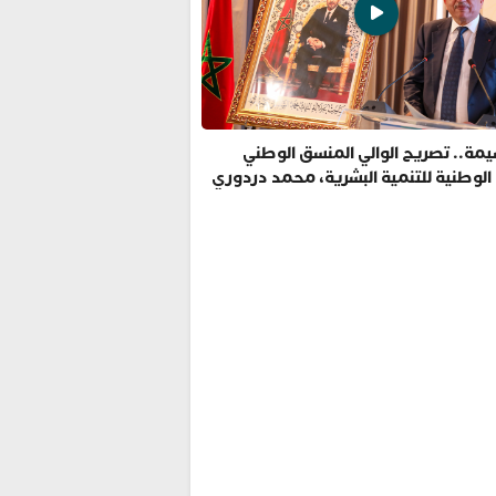
مة.. تصريح الوالي المنسق الوطني
 الوطنية للتنمية البشرية، محمد دردوري