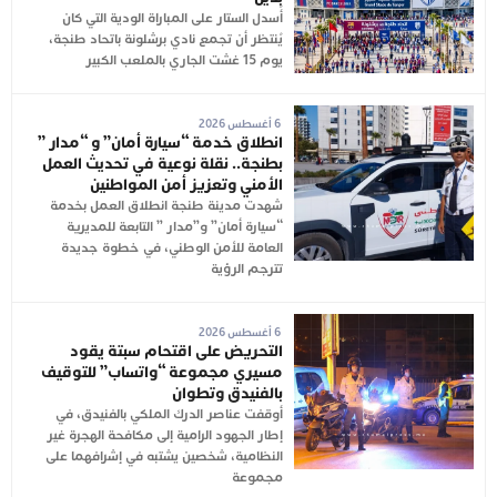
أُسدل الستار على المباراة الودية التي كان
يُنتظر أن تجمع نادي برشلونة باتحاد طنجة،
يوم 15 غشت الجاري بالملعب الكبير
6 أغسطس 2026
انطلاق خدمة “سيارة أمان” و “مدار ”
بطنجة.. نقلة نوعية في تحديث العمل
الأمني وتعزيز أمن المواطنين
شهدت مدينة طنجة انطلاق العمل بخدمة
“سيارة أمان” و”مدار ” التابعة للمديرية
العامة للأمن الوطني، في خطوة جديدة
تترجم الرؤية
6 أغسطس 2026
التحريض على اقتحام سبتة يقود
مسيري مجموعة “واتساب” للتوقيف
بالفنيدق وتطوان
أوقفت عناصر الدرك الملكي بالفنيدق، في
إطار الجهود الرامية إلى مكافحة الهجرة غير
النظامية، شخصين يشتبه في إشرافهما على
مجموعة