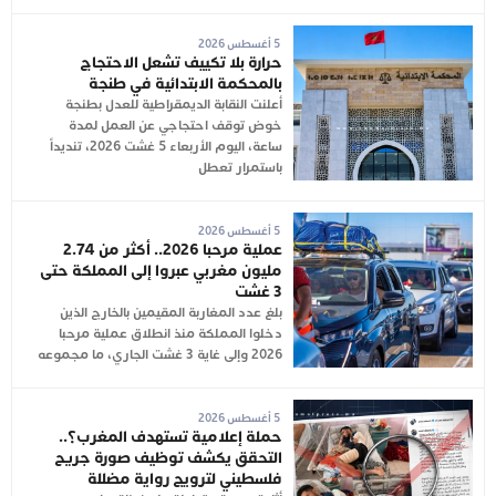
5 أغسطس 2026
حرارة بلا تكييف تشعل الاحتجاج
بالمحكمة الابتدائية في طنجة
أعلنت النقابة الديمقراطية للعدل بطنجة
خوض توقف احتجاجي عن العمل لمدة
ساعة، اليوم الأربعاء 5 غشت 2026، تنديداً
باستمرار تعطل
5 أغسطس 2026
عملية مرحبا 2026.. أكثر من 2.74
مليون مغربي عبروا إلى المملكة حتى
3 غشت
بلغ عدد المغاربة المقيمين بالخارج الذين
دخلوا المملكة منذ انطلاق عملية مرحبا
2026 وإلى غاية 3 غشت الجاري، ما مجموعه
5 أغسطس 2026
حملة إعلامية تستهدف المغرب؟..
التحقق يكشف توظيف صورة جريح
فلسطيني لترويج رواية مضللة