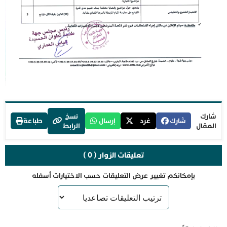
شارك
نسخ
شارك
غرد
إرسال
طباعة
المقال
الرابط
تعليقات الزوار ( 0 )
بإمكانكم تغيير عرض التعليقات حسب الاختيارات أسفله