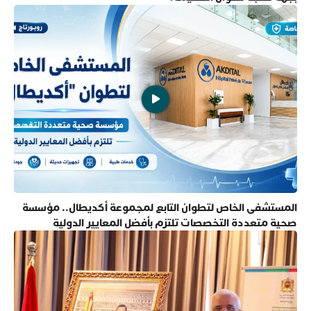
المستشفى الخاص لتطوان التابع لمجموعة أكديطال.. مؤسسة
صحية متعددة التخصصات تلتزم بأفضل المعايير الدولية