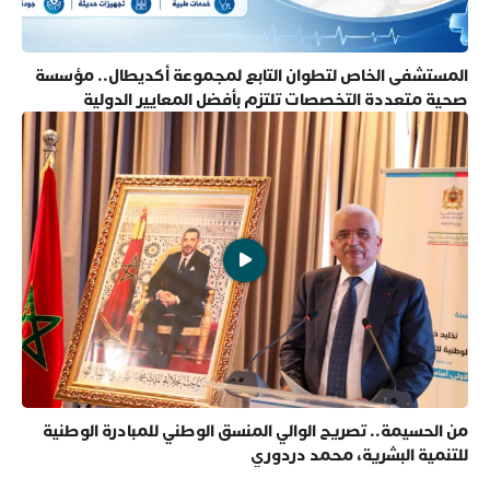
المستشفى الخاص لتطوان التابع لمجموعة أكديطال.. مؤسسة
صحية متعددة التخصصات تلتزم بأفضل المعايير الدولية
من الحسيمة.. تصريح الوالي المنسق الوطني للمبادرة الوطنية
للتنمية البشرية، محمد دردوري