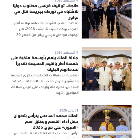
4 أغسطس 2026
طنجة.. توقيف فرنسي مطلوب دوليًا
للاشتباه في تورطه بجريمة قتل في
تولوز
تمكنت عناصر الشرطة القضائية بولاية أمن
طنجة، يومه السبت 4 غشت 2026، من
توقيف مواطن فرنسي يبلغ من العمر 29
4 أغسطس 2026
جلالة الملك ينعم بأوسمة ملكية على
خمسة أطر بإقليم الحسيمة تقديراً
لخدماتهم الجليلة
بمناسبة الاحتفالات المخلدة للذكرى السابعة
والعشرين لتربع صاحب الجلالة الملك محمد
السادس، نصره الله وأيده، على عرش أسلافه
الميامين، شهد
31 يوليو 2026
الملك محمد السادس يترأس بتطوان
حفل أداء القسم ويطلق اسم
«العيون» على فوج 2026
ترأس صاحب الجلالة الملك محمد السادس،