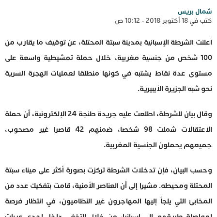
شمال بريس
كتب في 18 أكتوبر 2018 - 10:12 ص
أعلنت الشرطة الإسبانية بمدينة سبتة المحتلة، عن توقيف ما يقارب من
100 شخص من جنسية مغربية، خلال حملة تمشيطية واسعة على
مستوى عدة نقاط يشتبه في كونها منطلقا لعمليات الهجرة السرية
نحو شبه الجزيرة الأيبيرية.
وقال بيان للشرطة، اطلعت عليه جريدة طنجة 24 الإلكترونية، أن حملة
الاعتقالات شملت 98 شخصا، ضمنهم 42 قاصرا غير مصحوب،
جميعهم يحملون الجنسية المغربية.
وحسب البيان، فإن تدخلات الشرطة تركزت بصورة أكثر على ميناء سبتة
المحتلة ومحيطه. مشيرا إلى أن العناصر الأمنية، قامت بتفكيك عدد من
المخابئ التي يلجأ إليها المهاجرون غير النظاميون، في انتظار فرصة
لمواصلة طريقهم إلى اسبانيا، من خلال التخفي داخل إحدى عربات