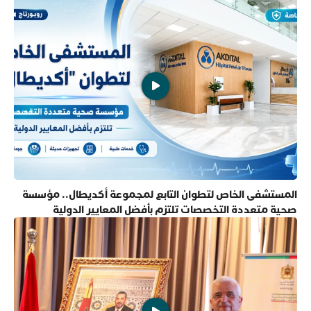
المستشفى الخاص لتطوان التابع لمجموعة أكديطال.. مؤسسة
صحية متعددة التخصصات تلتزم بأفضل المعايير الدولية