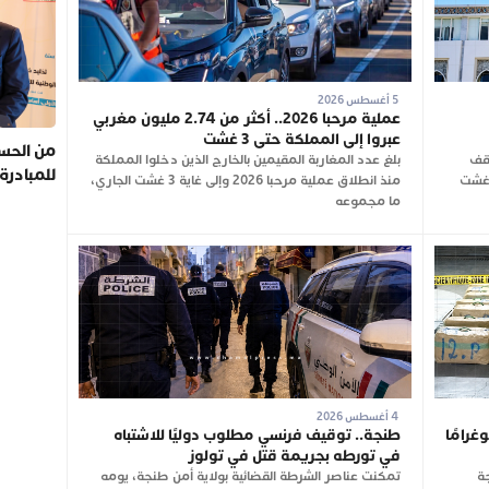
5 أغسطس 2026
عملية مرحبا 2026.. أكثر من 2.74 مليون مغربي
عبروا إلى المملكة حتى 3 غشت
من الحسي
وقف
بلغ عدد المغاربة المقيمين بالخارج الذين دخلوا المملكة
للمبادرة
 عن العمل لمدة ساعة، اليوم الأربعاء 5 غشت
منذ انطلاق عملية مرحبا 2026 وإلى غاية 3 غشت الجاري،
ما مجموعه
4 أغسطس 2026
ط يحبط تهريب 350 كيلوغرامًا
طنجة.. توقيف فرنسي مطلوب دوليًا للاشتباه
في تورطه بجريمة قتل في تولوز
ة
تمكنت عناصر الشرطة القضائية بولاية أمن طنجة، يومه