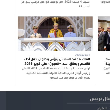
2، من إحباط محاولة
السبت 4 غشت 2026، من توقيف مواطن فرنسي يبلغ من
العمر 29
31 يوليو 2026
سة
الملك محمد السادس يترأس بتطوان حفل أداء
يلة
القسم ويطلق اسم «العيون» على فوج 2026
شرين
ترأس صاحب الجلالة الملك محمد السادس، القائد الأعلى
له
ورئيس أركان الحرب العامة للقوات المسلحة الملكية،
نصره الله، مرفوقا بصاحب السمو
ل بريس
للإشهار