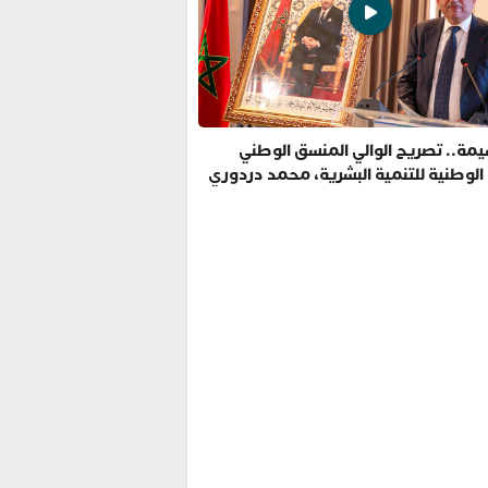
مة.. تصريح الوالي المنسق الوطني
 الوطنية للتنمية البشرية، محمد دردوري