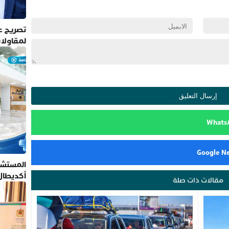
تصريح عم
لمقاولا
المستشف
أكديطال
مقالات ذات صلة
تلتزم بأ