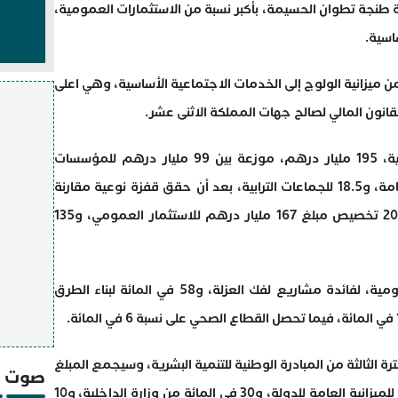
ع قانون المالية لسنة 2019، جهة طنجة تطوان الحسيمة، بأكبر نسبة من الاستثمارات العمومية،
اسية.
شمال، بنسبة 17 في المائة من ميزانية الولوج إلى الخدمات الاجتماعية الأساسية، وهي اعلى
ن المالي لصالح جهات المملكة الاثنى عشر.
ويبلغ مجموع قيمة الاستثمارات العمومية، 195 مليار درهم، موزعة بين 99 مليار درهم للمؤسسات
والمقاولات العمومية، و77.5 للميزانية العامة، و18.5 للجماعات الترابية، بعد أن حقق قفزة نوعية مقارنة
مع السنوات الفارطة، حيث شهدت سنة 2011 تخصيص مبلغ 167 مليار درهم للاستثمار العمومي، و135
وخصصت 76 في المائة من الأموال العمومية، لفائدة مشاريع لفك العزلة، و58 في المائة لبناء الطرق
رهم لفائدة الفترة الثالثة من المبادرة الوطنية للتنمية البشرية، وسيجمع المبلغ
صوت و
عبر مساهمات قدرها 60 في المائة بالنسبة للميزانية العامة للدولة، و30 في المائة من وزارة الداخلية، و10