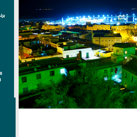
برل
ا
ا