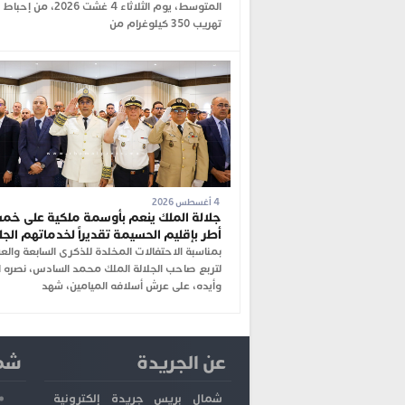
المتوسط، يوم الثلاثاء 4 غشت 026
تهريب 350 كيلوغرام من
4 أغسطس 2026
جلالة الملك ينعم بأوسمة ملكية على خم
أطر بإقليم الحسيمة تقديراً لخدماتهم الجل
بمناسبة الاحتفالات المخلدة للذكرى السابعة والع
لتربع صاحب الجلالة الملك محمد السادس، نصره ال
وأيده، على عرش أسلافه الميامين، شهد
عن الجريدة
شما
شمال بريس جريدة إلكترونية