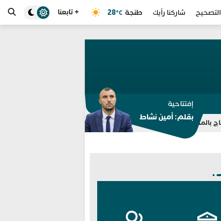
+ تابعنا
طنجة
28
التصحيح
شاركنا رأيك
°C
إفتتاحية
بقلم: أمين نشاط
ابتدائية في طنجة
تسريبات “الدفع مقابل الحذف” تلاحق هشام جيران