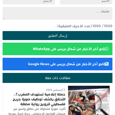
1000
/
1000
(عدد الأحرف المتبقية) .
تابع آخر الأخبار من شمال بريس على WhatsApp
تابع آخر الأخبار من شمال بريس على Google News
مقالات ذات صلة
5 أغسطس 2026
حملة إعلامية تستهدف المغرب؟..
التحقق يكشف توظيف صورة جريح
فلسطيني لترويج رواية مضللة
أثارت صورة متداولة على نطاق واسع عبر
منصات التواصل الاجتماعي جدلاً كبيراً، بعدما