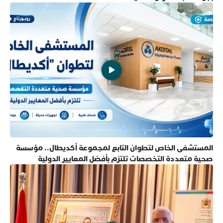
المستشفى الخاص لتطوان التابع لمجموعة أكديطال.. مؤسسة
صحية متعددة التخصصات تلتزم بأفضل المعايير الدولية