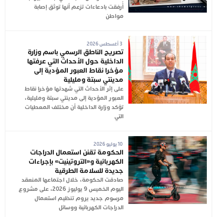
أُرفقت بادعاءات تزعم أنها توثق إصابة
مواطن
3 أغسطس 2026
تصريح الناطق الرسمي باسم وزارة
الداخلية حول الأحداث التي عرفتها
مؤخرا نقاط العبور المؤدية إلى
مدينتي سبتة ومليلية
على إثر الأحداث التي شهدتها مؤخرا نقاط
العبور المؤدية إلى مدينتي سبتة ومليلية،
تؤكد وزارة الداخلية أن مختلف المعطيات
التي
10 يوليو 2026
الحكومة تقنن استعمال الدراجات
الكهربائية و«التروتينيت» بإجراءات
جديدة للسلامة الطرقية
صادقت الحكومة، خلال اجتماعها المنعقد
اليوم الخميس 9 يوليوز 2026، على مشروع
مرسوم جديد يروم تنظيم استعمال
الدراجات الكهربائية ووسائل