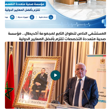
المستشفى الخاص لتطوان التابع لمجموعة أكديطال.. مؤسسة
صحية متعددة التخصصات تلتزم بأفضل المعايير الدولية