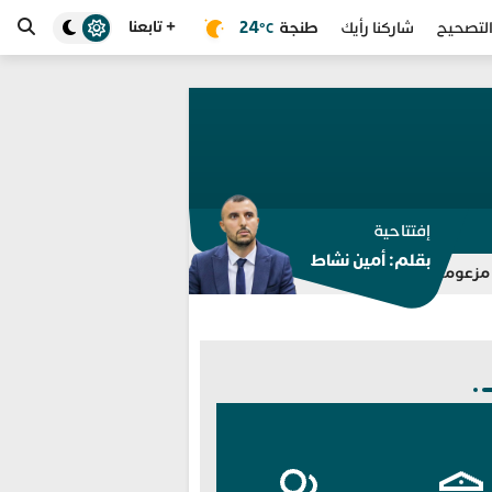
+ تابعنا
طنجة
24
لتصحيح
شاركنا رأيك
°C
إفتتاحية
بقلم: أمين نشاط
الداخلية ترفع جاهزية انتخابات 2026.. تفتيش مراكز الاقتراع وتعبئة 350 ألف مؤطر