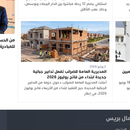
جديد
استثنائي يضم 12 رحلة مباشرة بين الدار البيضاء وبوسطن،
وذلك عقب التأهل
من الحسي
للمبادرة
2 يوليو 2026
عيين
المديرية العامة للضرائب تفعل تدابير جبائية
جديدة ابتداء من فاتح يوليوز 2026
نشرت الجريدة الرسمية، في عددها الصادر بتاريخ 18 يونيو
أعلنت المديرية العامة للضرائب دخول حزمة من التدابير
 الصادر في 16 يونيو
الجبائية الجديدة حيز التنفيذ ابتداء من الأربعاء فاتح يوليوز
2026، في إطار
ل بريس
للإشهار