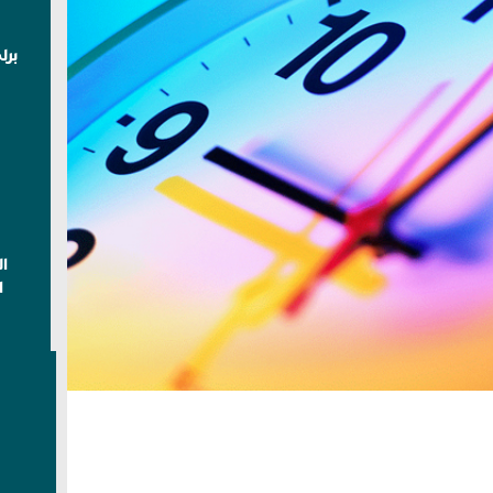
برل
ا
ا