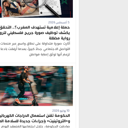
5 أغسطس 2026
حملة إعلامية تستهدف المغرب؟.. التحقق
يكشف توظيف صورة جريح فلسطيني لترو
رواية مضللة
أثارت صورة متداولة على نطاق واسع عبر منصات
التواصل الاجتماعي جدلاً كبيراً، بعدما أُرفقت بادعا
تزعم أنها توثق إصابة مواطن
10 يوليو 2026
الحكومة تقنن استعمال الدراجات الكهربائي
و«التروتينيت» بإجراءات جديدة للسلامة ال
صادقت الحكومة، خلال اجتماعها المنعقد اليوم