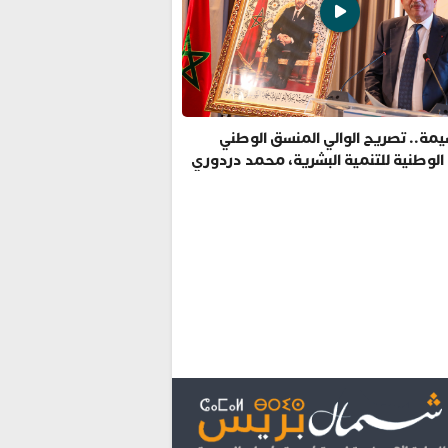
مة.. تصريح الوالي المنسق الوطني
 الوطنية للتنمية البشرية، محمد دردوري