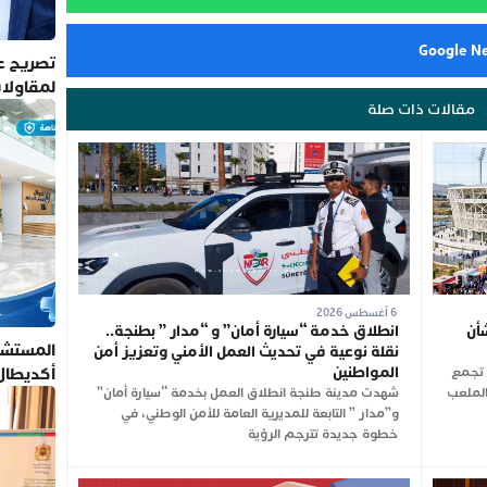
تصريح عم
لمقاولا
مقالات ذات صلة
6 أغسطس 2026
أن
انطلاق خدمة “سيارة أمان” و “مدار ” بطنجة..
المستشف
نقلة نوعية في تحديث العمل الأمني وتعزيز أمن
أكديطال
المواطنين
ن تجمع
شت الجاري بالملعب
شهدت مدينة طنجة انطلاق العمل بخدمة “سيارة أمان”
تلتزم بأ
و”مدار ” التابعة للمديرية العامة للأمن الوطني، في
خطوة جديدة تترجم الرؤية