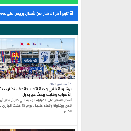
تابع آخر الأخبار من شمال بريس على Google News
7 أغسطس 2026
برشلونة يلغي ودية اتحاد طنجة.. تضارب بش
الأسباب وفليك يبحث عن بديل
أُسدل الستار على المباراة الودية التي كان يُنتظر أ
نادي برشلونة باتحاد طنجة، يوم 15 غ
الكبير