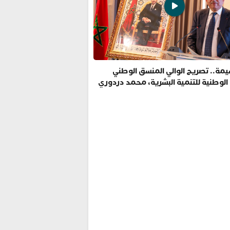
مة.. تصريح الوالي المنسق الوطني
 الوطنية للتنمية البشرية، محمد دردوري