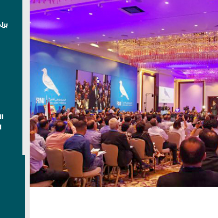
برل
ا
ا