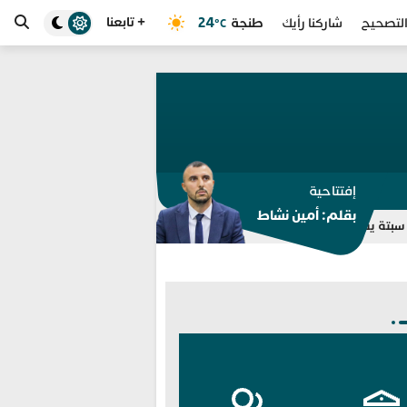
+ تابعنا
طنجة
24
لتصحيح
شاركنا رأيك
°C
إفتتاحية
بقلم: أمين نشاط
مسيري مجموعة “واتساب” للتوقيف بالفنيدق وتطوان
انطلاق خدمة “سي