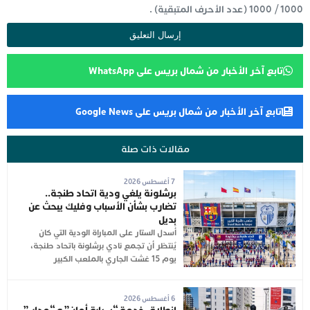
1000
/
1000
(عدد الأحرف المتبقية) .
تابع آخر الأخبار من شمال بريس على WhatsApp
تابع آخر الأخبار من شمال بريس على Google News
مقالات ذات صلة
7 أغسطس 2026
برشلونة يلغي ودية اتحاد طنجة..
تضارب بشأن الأسباب وفليك يبحث عن
بديل
أُسدل الستار على المباراة الودية التي كان
يُنتظر أن تجمع نادي برشلونة باتحاد طنجة،
يوم 15 غشت الجاري بالملعب الكبير
6 أغسطس 2026