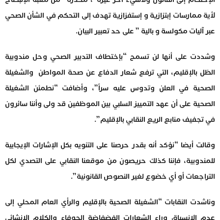
لأية ممارسات إبتزازية و إستفزازية تهدف إلى التحكم في الشأن الصحي
عبر آليات مكولسة و بالية ” على حد تعبير البيان.
وشددت على أنها لن تسمح “بإختطاف التدبير الصحي وحل مندوبية
الظل بالإقليم، التي ترفع شعار الدفاع عن صحة المواطن والشغيلة
الصحية في العلن وتدوس عليه سراً”، وأضافت “نطمئن الشغيلة
الصحية على أن عهد التمييز السلبي بين الموظفين قد ولى وأننا سائرون
في تجفيف منابع الريع النقابي بالإقليم”.
وقالت أيضا “نؤكد أنه بقدر حرصنا على التنويه بكل الإشارات الإيجابية
للمندوبية، فإننا كذلك حريصون من موقعنا النقابي على التصدي لكل
التراجعات أو أي خضوع لغير النصوص القانونية”.
وناشدت النقابات “الشغيلة الصحية بالإقليم والرأي العام المحلي إلى
عدم الإنسياق وراء الشعارات الفضفاضة الجوفاء والكلام الإنشائي