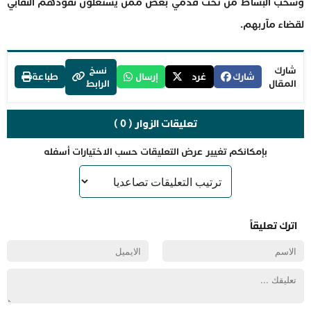
وسحب البساط من تحت قدمي بعض ممن يستغلون نفوذهم النقابي
لقضاء مآربهم.
شارك
نسخ
شارك
غرد
إرسال
طباعة
المقال
الرابط
تعليقات الزوار ( 0 )
بإمكانكم تغيير عرض التعليقات حسب الاختيارات أسفله
اترك تعليقاً