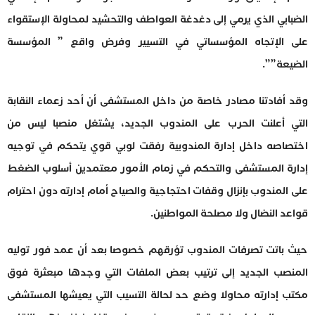
الضبابي الذي يرمي إلى دغدغة العواطف والتحشيد لمحاولة الإستقواء
على الإتجاه المؤسساتي في التسيير وفرض واقع ” المؤسسة
الضيعة””.
وقد أفادتنا مصادر خاصة من داخل المستشفى أن أحد زعماء النقابة
التي أعلنت الحرب على المندوب الجديد، يشتغل منصبا ليس من
اختصاصه داخل إدارة المندوبية رفقت لوبي قوي يتحكم في توجيه
إدارة المستشفى والتحكم في زمام الأمور معتمدين أسلوب الضغط
على المندوب بإنزال وقفات احتجاجية والصياح أمام إدارته دون احترام
قواعد النضال ولا مصلحة المواطنين.
حيث باتت تصرفات المندوب تؤرقهم خصوصا بعد أن عمد فور توليه
المنصب الجديد إلى ترتيب بعض الملفات التي وجدها مبعثرة فوق
مكتب إدارته محاولا وضع حد لحالة التسيب التي يعيشها المستشفى