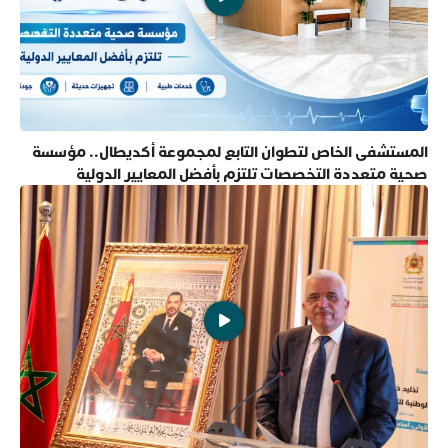
المستشفى الخاص لتطوان التابع لمجموعة أكديطال.. مؤسسة
صحية متعددة التخصصات تلتزم بأفضل المعايير الدولية