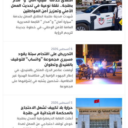
انطلاق خدمة “سيارة أمان” و “مدار ”
بطنجة.. نقلة نوعية في تحديث العمل
الأمني وتعزيز أمن المواطنين
شهدت مدينة طنجة انطلاق العمل بخدمة
“سيارة أمان” و”مدار ” التابعة للمديرية
العامة للأمن الوطني، في خطوة جديدة
تترجم الرؤية
6 أغسطس 2026
التحريض على اقتحام سبتة يقود
مسيري مجموعة “واتساب” للتوقيف
بالفنيدق وتطوان
أوقفت عناصر الدرك الملكي بالفنيدق، في
إطار الجهود الرامية إلى مكافحة الهجرة غير
النظامية، شخصين يشتبه في إشرافهما على
مجموعة
5 أغسطس 2026
حرارة بلا تكييف تشعل الاحتجاج
بالمحكمة الابتدائية في طنجة
أعلنت النقابة الديمقراطية للعدل بطنجة
خوض توقف احتجاجي عن العمل لمدة