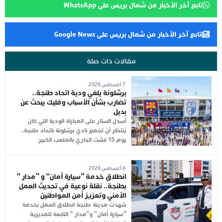
تابع آخر الأخبار من شمال بريس على WhatsApp
تابع آخر الأخبار من شمال بريس على Google News
مقالات ذات صلة
7 أغسطس 2026
برشلونة يلغي ودية اتحاد طنجة..
تضارب بشأن الأسباب وفليك يبحث عن
بديل
أُسدل الستار على المباراة الودية التي كان
يُنتظر أن تجمع نادي برشلونة باتحاد طنجة،
يوم 15 غشت الجاري بالملعب الكبير
6 أغسطس 2026
انطلاق خدمة “سيارة أمان” و “مدار ”
بطنجة.. نقلة نوعية في تحديث العمل
الأمني وتعزيز أمن المواطنين
شهدت مدينة طنجة انطلاق العمل بخدمة
“سيارة أمان” و”مدار ” التابعة للمديرية