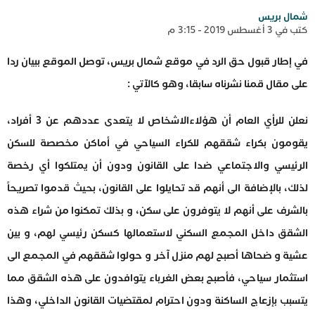
شمال بريس
كتب في 3 أغسطس 2019 - 3:15 م
في إطار قبول حق الرد في موقع شمال بريس، توصل الموقع ببيان ردا
على مقال قمنا نشرناه سابقا، وهو كالآتي :
نعلن للرأي العام أن هؤلاءالاشخاص لا يتعدى عددهم عن 3 أفراد،
يقومون بكراء شققهم للكراء السياحي في أماكن مخصصة للسكن
الرئيسي والاجتماعي ضدا على القانون ودون أن يمتلكوا أي رخصة
لذلك، بالإضافة الى أنهم قد تحايلوا على القانون، بحيث قدموا تصريحاً
بالشرف على أنهم لا يتوفرون على سكن، و بذلك تمكنوا من شراء هذه
الشقق داخل المجمع السكني لاستعمالها كسكن رئيسي لهم، و بين
عشية و ضحاها أصبح لهم منزل آخر و حولوا شققهم في المجمع الى
استثمار سياحي، فأصبح بعض الغرباء يتوافدون على هذه الشقق مما
يتسبب بإزعاج الساكنة ودون احترام لمقتضيات القانون الداخلي، وهذا