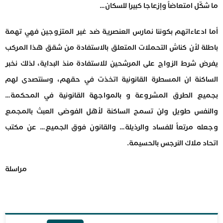
ما شكّل امتعاضاً وإزعاجا كبيرا للسكان…
أما ادعاءاتهم بكوننا نمارس العنصرية ضد غير المتزوجين فهي تهمة
باطلة لأن كناش التحملات المتعلق بالاستفادة من شقق هذا المركب
يفرض شرط الزواج على المرشحين للاستفادة منذ البداية، لذلك نخبر
الساكنة ان المسطرة القانونية اتخذت في حقهم، وسنتصدى لهم
بجميع الطرق المشروعة و بالمواجهة القانونية في المحكمة…
والنفس طويل ولن تسمح الساكنة لأهل الفوضى العبث بالمجمع
وجعله مرتعاً للفساد والرذيلة… والقانون فوق الجميع… عن مكتب
اتحاد ملاك النرجس بالحسيمة.
مراسلة