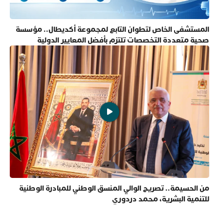
المستشفى الخاص لتطوان التابع لمجموعة أكديطال.. مؤسسة
صحية متعددة التخصصات تلتزم بأفضل المعايير الدولية
من الحسيمة.. تصريح الوالي المنسق الوطني للمبادرة الوطنية
للتنمية البشرية، محمد دردوري