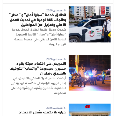
6 أغسطس 2026
انطلاق خدمة “سيارة أمان” و “مدار ”
بطنجة.. نقلة نوعية في تحديث العمل
الأمني وتعزيز أمن المواطنين
شهدت مدينة طنجة انطلاق العمل بخدمة
“سيارة أمان” و”مدار ” التابعة للمديرية
العامة للأمن الوطني، في خطوة جديدة
تترجم الرؤية
6 أغسطس 2026
التحريض على اقتحام سبتة يقود
مسيري مجموعة “واتساب” للتوقيف
بالفنيدق وتطوان
أوقفت عناصر الدرك الملكي بالفنيدق، في
إطار الجهود الرامية إلى مكافحة الهجرة غير
النظامية، شخصين يشتبه في إشرافهما على
مجموعة
5 أغسطس 2026
حرارة بلا تكييف تشعل الاحتجاج