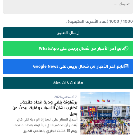
1000
/
1000
(عدد الأحرف المتبقية) .
تابع آخر الأخبار من شمال بريس على WhatsApp
تابع آخر الأخبار من شمال بريس على Google News
مقالات ذات صلة
7 أغسطس 2026
برشلونة يلغي ودية اتحاد طنجة..
تضارب بشأن الأسباب وفليك يبحث عن
بديل
أُسدل الستار على المباراة الودية التي كان
يُنتظر أن تجمع نادي برشلونة باتحاد طنجة،
يوم 15 غشت الجاري بالملعب الكبير