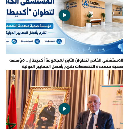
المستشفى الخاص لتطوان التابع لمجموعة أكديطال.. مؤسسة
صحية متعددة التخصصات تلتزم بأفضل المعايير الدولية