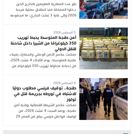
بلغ عدد المغاربة المقيمين بالخارج الذين
دخلوا المملكة منذ انطلاق عملية مرحبا
2026 وإلى غاية 3 غشت الجاري، ما مجموعه
5 أغسطس 2026
أمن طنجة المتوسط يحبط تهريب
350 كيلوغرامًا من الشيرا داخل شاحنة
للنقل الدولي
تمكنت عناصر الأمن الوطني والجمارك بميناء
طنجة المتوسط، يوم الثلاثاء 4 غشت 2026،
من إحباط محاولة تهريب 350 كيلوغرام من
4 أغسطس 2026
طنجة.. توقيف فرنسي مطلوب دوليًا
للاشتباه في تورطه بجريمة قتل في
تولوز
تمكنت عناصر الشرطة القضائية بولاية أمن
طنجة، يومه السبت 4 غشت 2026، من
توقيف مواطن فرنسي يبلغ من العمر 29