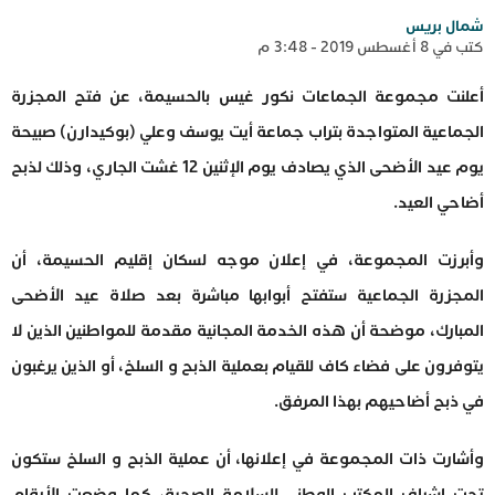
شمال بريس
كتب في 8 أغسطس 2019 - 3:48 م
أعلنت مجموعة الجماعات نكور غيس بالحسيمة، عن فتح المجزرة
الجماعية المتواجدة بتراب جماعة أيت يوسف وعلي (بوكيدارن) صبيحة
يوم عيد الأضحى الذي يصادف يوم الإثنين 12 غشت الجاري، وذلك لذبح
أضاحي العيد.
وأبرزت المجموعة، في إعلان موجه لسكان إقليم الحسيمة، أن
المجزرة الجماعية ستفتح أبوابها مباشرة بعد صلاة عيد الأضحى
المبارك، موضحة أن هذه الخدمة المجانية مقدمة للمواطنين الذين لا
يتوفرون على فضاء كاف للقيام بعملية الذبح و السلخ، أو الذين يرغبون
في ذبح أضاحيهم بهذا المرفق.
وأشارت ذات المجموعة في إعلانها، أن عملية الذبح و السلخ ستكون
تحت إشراف المكتب الوطني للسلامة الصحية، كما وضعت الأرقام