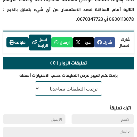
التالية أمام الساكنة قصد الاستفسار عن أي شيء يتعلق بالذبح :
0600113078 أو 0670347723.
شارك
نسخ
شارك
غرد
إرسال
طباعة
المقال
الرابط
تعليقات الزوار ( 0 )
بإمكانكم تغيير عرض التعليقات حسب الاختيارات أسفله
اترك تعليقاً