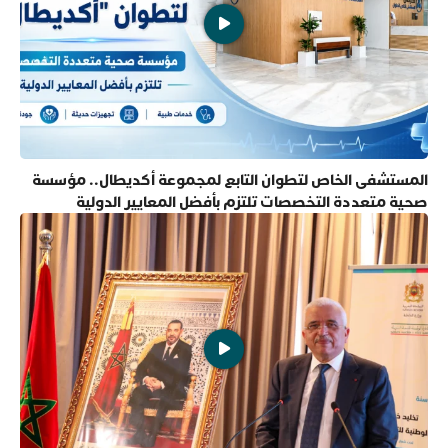
المستشفى الخاص لتطوان التابع لمجموعة أكديطال.. مؤسسة
صحية متعددة التخصصات تلتزم بأفضل المعايير الدولية