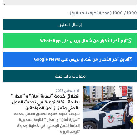
1000
/
1000
(عدد الأحرف المتبقية) .
تابع آخر الأخبار من شمال بريس على WhatsApp
تابع آخر الأخبار من شمال بريس على Google News
مقالات ذات صلة
6 أغسطس 2026
انطلاق خدمة “سيارة أمان” و “مدار ”
بطنجة.. نقلة نوعية في تحديث العمل
الأمني وتعزيز أمن المواطنين
شهدت مدينة طنجة انطلاق العمل بخدمة
“سيارة أمان” و”مدار ” التابعة للمديرية
العامة للأمن الوطني، في خطوة جديدة
تترجم الرؤية