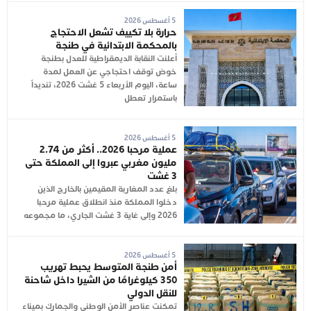
5 أغسطس 2026
حرارة بلا تكييف تشعل الاحتجاج
بالمحكمة الابتدائية في طنجة
أعلنت النقابة الديمقراطية للعدل بطنجة
خوض توقف احتجاجي عن العمل لمدة
ساعة، اليوم الأربعاء 5 غشت 2026، تنديداً
باستمرار تعطل
5 أغسطس 2026
عملية مرحبا 2026.. أكثر من 2.74
مليون مغربي عبروا إلى المملكة حتى
3 غشت
بلغ عدد المغاربة المقيمين بالخارج الذين
دخلوا المملكة منذ انطلاق عملية مرحبا
2026 وإلى غاية 3 غشت الجاري، ما مجموعه
5 أغسطس 2026
أمن طنجة المتوسط يحبط تهريب
350 كيلوغرامًا من الشيرا داخل شاحنة
للنقل الدولي
تمكنت عناصر الأمن الوطني والجمارك بميناء