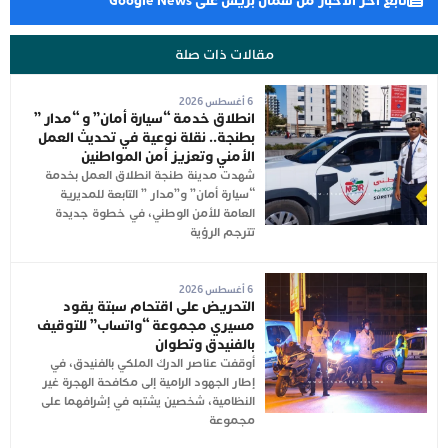
تابع آخر الأخبار من شمال بريس على Google News
مقالات ذات صلة
6 أغسطس 2026
انطلاق خدمة “سيارة أمان” و “مدار ”
بطنجة.. نقلة نوعية في تحديث العمل
الأمني وتعزيز أمن المواطنين
شهدت مدينة طنجة انطلاق العمل بخدمة
“سيارة أمان” و”مدار ” التابعة للمديرية
العامة للأمن الوطني، في خطوة جديدة
تترجم الرؤية
6 أغسطس 2026
التحريض على اقتحام سبتة يقود
مسيري مجموعة “واتساب” للتوقيف
بالفنيدق وتطوان
أوقفت عناصر الدرك الملكي بالفنيدق، في
إطار الجهود الرامية إلى مكافحة الهجرة غير
النظامية، شخصين يشتبه في إشرافهما على
مجموعة