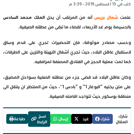
كتب في 13 أغسطس 2019 - 3:39 م
علمت
شمال بريس
أنه من المرتقب أن يحل
الملك محمد السادس
بالحسيمة يوم غد الأربعاء، لقضاء ما تبقى من عطلته الصيفية.
وحسب مصادر موثوقة، فإن التحضيرات تجري على قدم وساق
لاستقبال عاهل البلاد، حيث تجري أشغال التهيئة والتزين على الطرقات،
كما تمت عملية الحجز في الفنادق المصنفة لمرافقيه.
وكان عاهل البلاد قد قضى جزء من عطلته الصفية بسواحل المضيق،
على متن يختيه “البوغاز 1” و “بادس 1″، حيث من المنتظر ان ينتقل الى
منطقة بوسكور حيث تتواجد اقامته الصيفية.
شارك
نسخ
شارك
غرد
إرسال
طباعة
المقال
الرابط