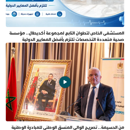
المستشفى الخاص لتطوان التابع لمجموعة أكديطال.. مؤسسة
صحية متعددة التخصصات تلتزم بأفضل المعايير الدولية
من الحسيمة.. تصريح الوالي المنسق الوطني للمبادرة الوطنية