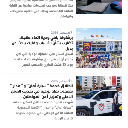
فتحت فرقة الشرطة القضائية بمدينة العرائش
بحثا قضائيا بموجب تعليمات صادرة عن النيابة
العامة المختصة، وذلك على خلفية تصريحات
واتهامات
7 أغسطس 2026
برشلونة يلغي ودية اتحاد طنجة..
تضارب بشأن الأسباب وفليك يبحث عن
بديل
أُسدل الستار على المباراة الودية التي كان
يُنتظر أن تجمع نادي برشلونة باتحاد طنجة،
يوم 15 غشت الجاري بالملعب الكبير
6 أغسطس 2026
انطلاق خدمة “سيارة أمان” و “مدار ”
بطنجة.. نقلة نوعية في تحديث العمل
الأمني وتعزيز أمن المواطنين
شهدت مدينة طنجة انطلاق العمل بخدمة
“سيارة أمان” و”مدار ” التابعة للمديرية
العامة للأمن الوطني، في خطوة جديدة
تترجم الرؤية