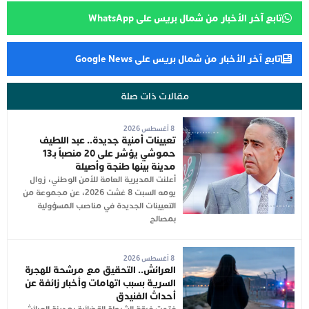
تابع آخر الأخبار من شمال بريس على WhatsApp
تابع آخر الأخبار من شمال بريس على Google News
مقالات ذات صلة
8 أغسطس 2026
تعيينات أمنية جديدة.. عبد اللطيف
حموشي يؤشر على 20 منصباً بـ13
مدينة بينها طنجة وأصيلة
أعلنت المديرية العامة للأمن الوطني، زوال
يومه السبت 8 غشت 2026، عن مجموعة من
التعيينات الجديدة في مناصب المسؤولية
بمصالح
8 أغسطس 2026
العرائش.. التحقيق مع مرشحة للهجرة
السرية بسبب اتهامات وأخبار زائفة عن
أحداث الفنيدق