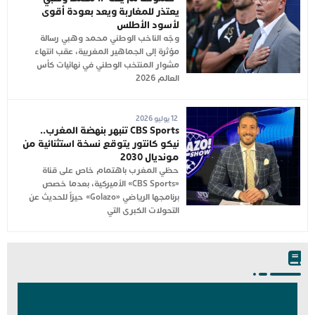
يعتذر للمغاربة ويعد بعودة أقوى
لأسود الأطلس
وجّه الناخب الوطني محمد وهبي رسالة
مؤثرة إلى الجماهير المغربية، عقب انتهاء
مشوار المنتخب الوطني في نهائيات كأس
العالم 2026
12 يوليو 2026
CBS Sports تنبهر بنهضة المغرب..
نيكو كانتور يتوقع نسخة استثنائية من
مونديال 2030
حظي المغرب باهتمام خاص على قناة
«CBS Sports» الأميركية، بعدما خصص
برنامجها الرياضي «Golazo» حيزاً للحديث عن
التحولات الكبرى التي