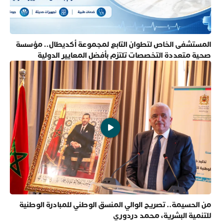
المستشفى الخاص لتطوان التابع لمجموعة أكديطال.. مؤسسة
صحية متعددة التخصصات تلتزم بأفضل المعايير الدولية
من الحسيمة.. تصريح الوالي المنسق الوطني للمبادرة الوطنية
للتنمية البشرية، محمد دردوري