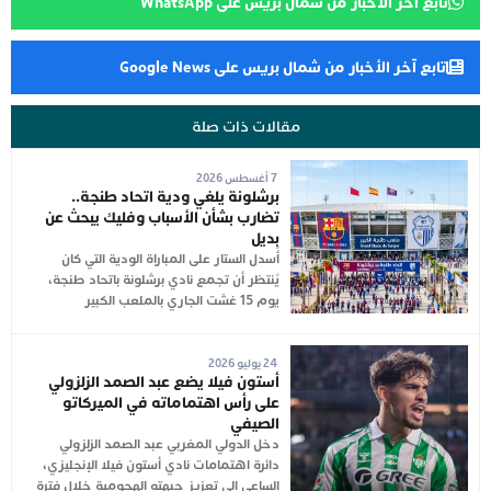
تابع آخر الأخبار من شمال بريس على WhatsApp
تابع آخر الأخبار من شمال بريس على Google News
مقالات ذات صلة
7 أغسطس 2026
برشلونة يلغي ودية اتحاد طنجة..
تضارب بشأن الأسباب وفليك يبحث عن
بديل
أُسدل الستار على المباراة الودية التي كان
يُنتظر أن تجمع نادي برشلونة باتحاد طنجة،
يوم 15 غشت الجاري بالملعب الكبير
24 يوليو 2026
أستون فيلا يضع عبد الصمد الزلزولي
على رأس اهتماماته في الميركاتو
الصيفي
دخل الدولي المغربي عبد الصمد الزلزولي
دائرة اهتمامات نادي أستون فيلا الإنجليزي،
الساعي إلى تعزيز جبهته الهجومية خلال فترة