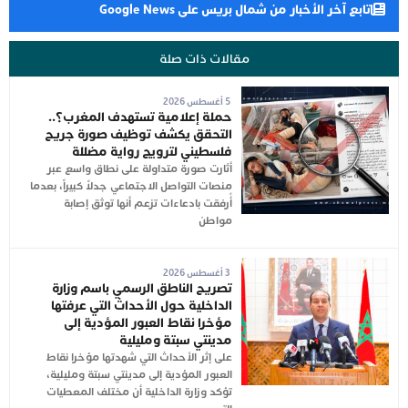
تابع آخر الأخبار من شمال بريس على Google News
مقالات ذات صلة
5 أغسطس 2026
حملة إعلامية تستهدف المغرب؟..
التحقق يكشف توظيف صورة جريح
فلسطيني لترويج رواية مضللة
أثارت صورة متداولة على نطاق واسع عبر
منصات التواصل الاجتماعي جدلاً كبيراً، بعدما
أُرفقت بادعاءات تزعم أنها توثق إصابة
مواطن
3 أغسطس 2026
تصريح الناطق الرسمي باسم وزارة
الداخلية حول الأحداث التي عرفتها
مؤخرا نقاط العبور المؤدية إلى
مدينتي سبتة ومليلية
على إثر الأحداث التي شهدتها مؤخرا نقاط
العبور المؤدية إلى مدينتي سبتة ومليلية،
تؤكد وزارة الداخلية أن مختلف المعطيات