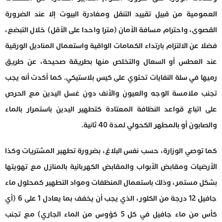
العمومية من قبيل تقييد التنقل ومغادرة البيوت إلا عند الضرورة
القصوى، واحترام مسافة الأمان (مترا واحدا على الأقل) خلال التبضع،
فضلا عن الالتزام بارتداء الكمامات الواقية واستعمال المناديل الورقية
عند العطس أو السعال والتخلص منها بطريقة صحيحة، عن طريق
رميها في سلة النفايات تحتوي على كيس بلاستيكي. كما أكدت أنه يجب
تجنب ملامسة الوجه والعيون والأنف دون غسل اليدين مع الحرص
على اتباع قواعد النظافة المعتادة كتطهير اليدين باستمرار بالماء
والصابون أو بالمطهر الكحولي لمدة 40 ثانية.
كما توصي الوزارة، حسب نفس البلاغ، بضرورة تطهير المشتريات وكذا
الأرضيات ومقابض الأبواب والمقابض الكهربائية بالمنازل مع تهويتها
بشكل مستمر، وذلك باستعمال المنظفات ومواد التطهير كمحلول ماء
جافيل 12 درجة من الكلور، الذي يجب أن يخفف بما يعادل 1 على 6 (أي
كأس من ماء جافيل في كل 5 كؤوس من الماء الجاري) مع تجنب