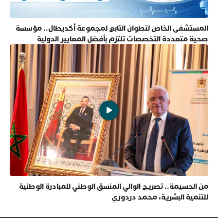
المستشفى الخاص لتطوان التابع لمجموعة أكديطال.. مؤسسة
صحية متعددة التخصصات تلتزم بأفضل المعايير الدولية
من الحسيمة.. تصريح الوالي المنسق الوطني للمبادرة الوطنية
للتنمية البشرية، محمد دردوري