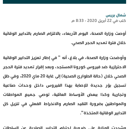
شمال بريس
كتب في 22 أبريل 2020 - 8:33 م
أوصت وزارة الصحة، اليوم الأربعاء، بالالتزام الصارم بالتدابير الوقائية
خلال فترة تمديد الحجر الصحي.
وأوضحت وزارة الصحة، في بلاغ، أنه ” في إطار تعزيز التدابير الوقائية
الاحترازية ضد فيروس كورونا المستجد، وبعد إقرار تمديد فترة الحجر
الصحي خلال (حالة الطوارئ الصحية) إلى غاية 20 ماي 2020، وفي ظل
تسجيل بؤر جديدة للإصابة بهذا الفيروس داخل وحدات صناعية
وتجارية وكذا ببعض الأوساط العائلية، توصي جميع المواطنات
والمواطنين بضرورة التقيد الصارم والانخراط الفعلي في تنزيل كل
التدابير الوقائية المتخذة”.
وشددت الوزارة على ضرورة احترام التدابير الصادرة عن السلطات