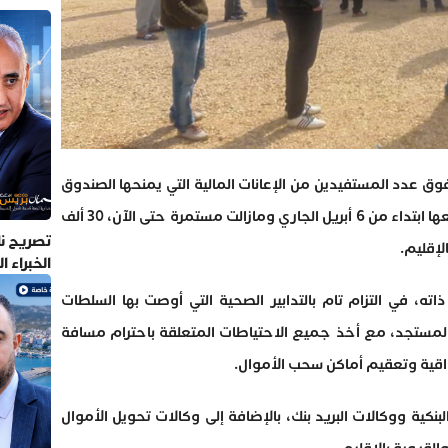
 عدد المستفيدين من الإعانات المالية التي يمنحها الصندوق
الخاص بتدبير جائحة كورونا، وشرع في توزيعها ابتداء من 6 أبريل الجاري ومازالت مستمرة حتى الآن، 30 ألف
تصريح نا
إقليم.
الخبراء 
ه، في التزام تام بالتدابير الصحية التي أوصت بها السلطات
لمستجد، مع أخذ جميع الاحتياطات المتعلقة باحترام مسافة
لواقية وتعقيم أماكن سحب الأموال.
كية ووكالات البريد بنك، بالإضافة إلى وكالات تحويل الأموال