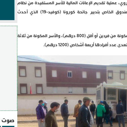
وي، عملية تقديم الإعانات المالية للأسر المستفيدة من نظام
المساعدة الطبية (راميد) التي يمنحها الصندوق الخاص بتدبير جائحة كورونا (كوفيد-19) الذي أحدث
وتوزع هذه المساعدة المالية على الأسر المكونة من فردين أو أقل (800 درهم)، والأسر المكونة من ثلاثة
صوت و