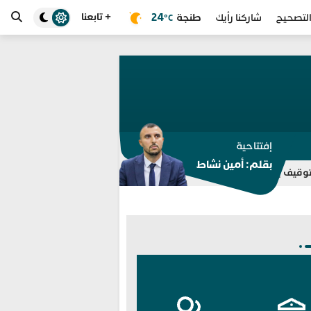
+ تابعنا
طنجة
24
لتصحيح
شاركنا رأيك
°C
إفتتاحية
بقلم: أمين نشاط
وتطوان
انطلاق خدمة “سيارة أمان” و “مدار ” بطنجة.. نقلة نوعية في 