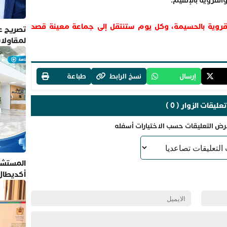
لقروية بالإقليم.
الات ستنتقل إلى 19 جماعة قروية بالحسيمة، وكل يوم ستنتقل إلى جماعة معينة قصد
تصريح عم
لمقاولا
إرسال
نسخ الرابط
طباعة
تعليقات الزوار ( 0 )
رض التعليقات حسب الاختيارات أسفله
المستشف
أكديطال
تلتزم بأ