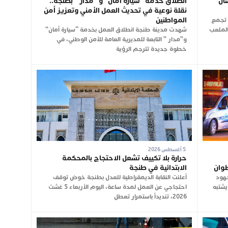
أن
انطلاق خدمة “سيارة أمان” و “مدار ” بطنجة..
نقلة نوعية في تحديث العمل الأمني وتعزيز أمن
المواطنين
ن تجمع
شت الجاري بالملعب
شهدت مدينة طنجة انطلاق العمل بخدمة “سيارة أمان”
و”مدار ” التابعة للمديرية العامة للأمن الوطني، في
خطوة جديدة تترجم الرؤية
5 أغسطس 2026
حرارة بلا تكييف تشعل الاحتجاج بالمحكمة
طوان
الابتدائية في طنجة
جهود
أعلنت النقابة الديمقراطية للعدل بطنجة خوض توقف
يشتبه
احتجاجي عن العمل لمدة ساعة، اليوم الأربعاء 5 غشت
2026، تنديداً باستمرار تعطل