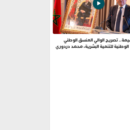
مة.. تصريح الوالي المنسق الوطني
 الوطنية للتنمية البشرية، محمد دردوري