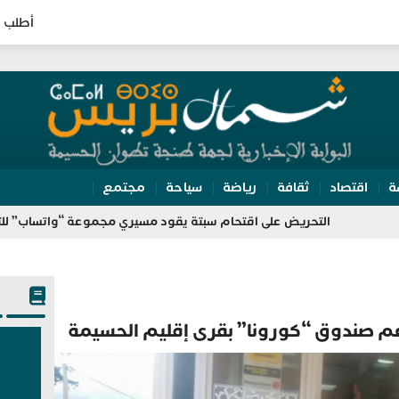
أطلب ا
ة
اقتصاد
ثقافة
رياضة
سياحة
مجتمع
حريض على اقتحام سبتة يقود مسيري مجموعة “واتساب” للتوقيف بالفنيدق 
دعم صندوق “كورونا” بقرى إقليم الحسيمة