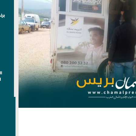
برل
ا
ا