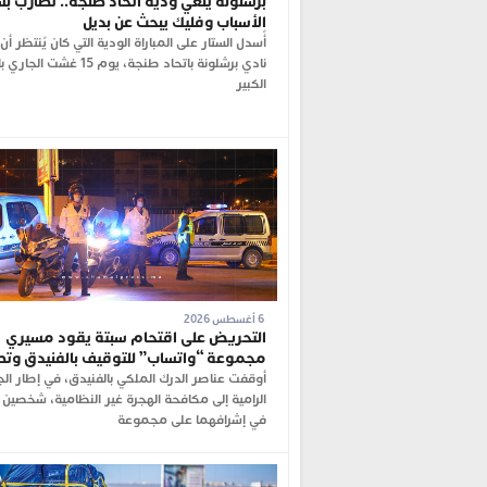
برشلونة يلغي ودية اتحاد طنجة.. تضارب بش
الأسباب وفليك يبحث عن بديل
أُسدل الستار على المباراة الودية التي كان يُنتظر أ
نادي برشلونة باتحاد طنجة، يوم 15 غ
الكبير
6 أغسطس 2026
التحريض على اقتحام سبتة يقود مسيري
مجموعة “واتساب” للتوقيف بالفنيدق وت
أوقفت عناصر الدرك الملكي بالفنيدق، في إطار ال
الرامية إلى مكافحة الهجرة غير النظامية، شخصين 
في إشرافهما على مجموعة