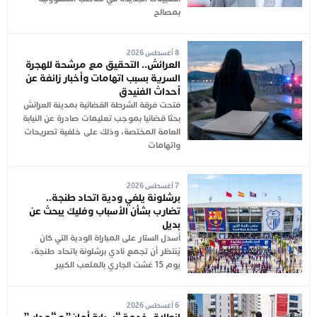
بمصالح
8 أغسطس 2026
العرائش.. التحقيق مع مرشحة للهجرة
السرية بسبب اتهامات وأخبار زائفة عن
أحداث الفنيدق
فتحت فرقة الشرطة القضائية بمدينة العرائش
بحثا قضائيا بموجب تعليمات صادرة عن النيابة
العامة المختصة، وذلك على خلفية تصريحات
واتهامات
7 أغسطس 2026
برشلونة يلغي ودية اتحاد طنجة..
تضارب بشأن الأسباب وفليك يبحث عن
بديل
أُسدل الستار على المباراة الودية التي كان
يُنتظر أن تجمع نادي برشلونة باتحاد طنجة،
يوم 15 غشت الجاري بالملعب الكبير
6 أغسطس 2026