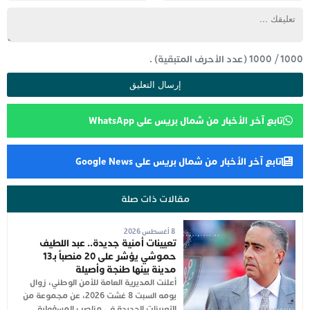
1000
/
1000
(عدد الأحرف المتبقية) .
تابع آخر الأخبار من شمال بريس على WhatsApp
تابع آخر الأخبار من شمال بريس على Google News
مقالات ذات صلة
8 أغسطس 2026
تعيينات أمنية جديدة.. عبد اللطيف
حموشي يؤشر على 20 منصباً بـ13
مدينة بينها طنجة وأصيلة
أعلنت المديرية العامة للأمن الوطني، زوال
يومه السبت 8 غشت 2026، عن مجموعة من
التعيينات الجديدة في مناصب المسؤولية