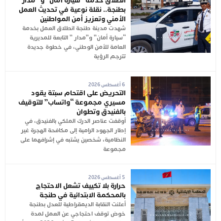
انطلاق خدمة “سيارة أمان” و “مدار ”
بطنجة.. نقلة نوعية في تحديث العمل
الأمني وتعزيز أمن المواطنين
شهدت مدينة طنجة انطلاق العمل بخدمة
“سيارة أمان” و”مدار ” التابعة للمديرية
العامة للأمن الوطني، في خطوة جديدة
تترجم الرؤية
6 أغسطس 2026
التحريض على اقتحام سبتة يقود
مسيري مجموعة “واتساب” للتوقيف
بالفنيدق وتطوان
أوقفت عناصر الدرك الملكي بالفنيدق، في
إطار الجهود الرامية إلى مكافحة الهجرة غير
النظامية، شخصين يشتبه في إشرافهما على
مجموعة
5 أغسطس 2026
حرارة بلا تكييف تشعل الاحتجاج
بالمحكمة الابتدائية في طنجة
أعلنت النقابة الديمقراطية للعدل بطنجة
خوض توقف احتجاجي عن العمل لمدة