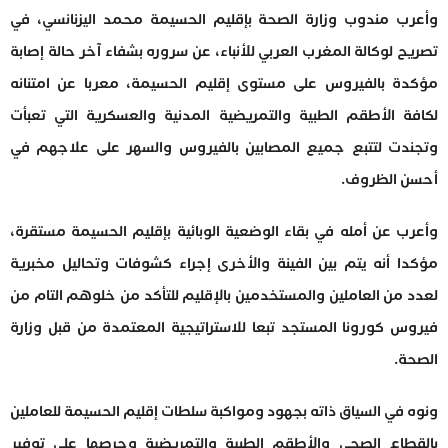
وأعرب مندوب وزارة الصحة بإقليم الحسيمة محمد اليزنانسي، في
تصريح لوكالة المغرب العربي للأنباء، عن سروره بشفاء آخر حالة إصابة
مؤكدة بالفيروس على مستوى إقليم الحسيمة، معربا عن امتنانه
لكافة الأطقم الطبية والتمريضية المدنية والعسكرية التي تعبأت
وتجندت لتتبع جميع المصابين بالفيروس والسهر على علاجهم في
أحسن الظروف.
وأعرب عن أمله في بقاء الوضعية الوبائية بإقليم الحسيمة مستقرة،
مؤكدا أنه يتم بين الفينة والأخرى إجراء كشوفات وتحاليل مخبرية
لعدد من العاملين والمستخدمين بالإقليم للتأكد من خلوهم التام من
فيروس كورونا المستجد تبعا للاستراتيجية المعتمدة من قبل وزارة
الصحة.
ونوه في السياق ذاته بجهود ومواكبة سلطات إقليم الحسيمة للعاملين
بالقطاع الصحي والأطقم الطبية والتمريضية وحرصها على توفير