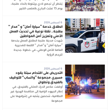
يُنتظر أن تجمع نادي برشلونة باتحاد طنجة،
يوم 15 غشت الجاري بالملعب الكبير
6 أغسطس 2026
انطلاق خدمة “سيارة أمان” و “مدار ”
بطنجة.. نقلة نوعية في تحديث العمل
الأمني وتعزيز أمن المواطنين
شهدت مدينة طنجة انطلاق العمل بخدمة
“سيارة أمان” و”مدار ” التابعة للمديرية
العامة للأمن الوطني، في خطوة جديدة
تترجم الرؤية
6 أغسطس 2026
التحريض على اقتحام سبتة يقود
مسيري مجموعة “واتساب” للتوقيف
بالفنيدق وتطوان
أوقفت عناصر الدرك الملكي بالفنيدق، في
إطار الجهود الرامية إلى مكافحة الهجرة غير
النظامية، شخصين يشتبه في إشرافهما على
مجموعة